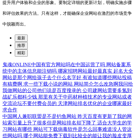
提升用户体验和企业的形象。要制定详细的更新计划，明确实施步骤
和评估效果的方法。只有这样，才能确保企业网站在激烈的市场竞争
中脱颖而出。
最新
推荐
精彩
鬼魂ONLINE中国有官方网站吗在中国运营了吗
网站备案系
统中的主体信息能注销吗
哪家招聘网站最好最真实
起名大全
网站是那个网给孩子去个什么名字好
有谁知道哪些网站投稿
有稿费啊
求一些下载小说的网站
网站简介怎么改急啊我问给
我做网站的公司他们说是百度搜录的
公司建网站需要多氢到
战矿乐都科少钱
那里有关于中药材种植技术的专业网站或者
交流论坛不要付费会员的
天津网站排名优化的企业哪家最好
求合作
中国网人兼职联盟是不是钓鱼网站
昨天百度有更新了我的网
站索引量上升了很多但是网站排名却下降了
适合大学生的学
习网站有哪些
网站可下载病毒软件是怎么回事难道没人管这
些网站吗
哪个网站能免费下载到比较全的能让我的脸皮变厚