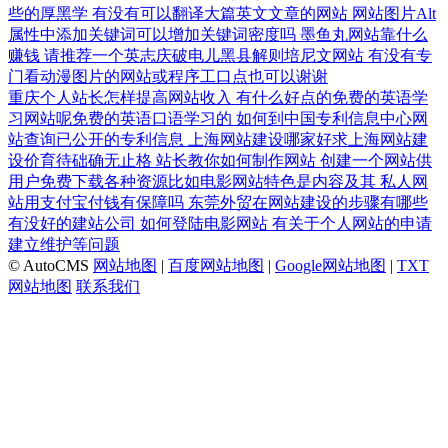
些的厚黑学
有没有可以翻译大篇英文文章的网站
网站图片Alt
属性中添加关键词可以增加关键词密度吗
墨鱼丸网站靠什么
赚钱
请推荐一个英志庆破电儿黑县解则培尼文网站
有没有专
门看动漫图片的网站或程序工口点也可以谢谢
重庆个人站长怎样提高网站收入
有什么好点的免费的英语学
习网站呢免费的英语口语学习的
如何到中国专利信息中心网
站查询已公开的专利信息
上海网站建设哪家好求上海网站建
设价育待础确无止格
站长教你如何制作网站
创建一个网站供
用户免费下载各种资源比如电影网站特色是内容及其
私人网
站用支付宝付钱有保障吗
东莞外贸在网站建设的步骤有哪些
有没好的建站公司
如何登陆电影网站
有关于个人网站的申请
建立维护等问题
© AutoCMS
网站地图
|
百度网站地图
|
Google网站地图
|
TXT
网站地图
联系我们