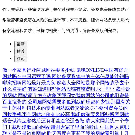
作，并采取一些简便方法，整个过程并不复杂。备案也是保障网站正
常运营和避免潜在风险的重要环节，不可忽视。建议网站负责人熟悉
备案流程和要求，保持与相关部门的沟通，确保备案顺利完成。
最新
推荐
精彩
做一个家具行业商城网站要多少钱
鬼魂ONLINE中国有官方
网站吗在中国运营了吗
网站备案系统中的主体信息能注销吗
哪家招聘网站最好最真实
起名大全网站是那个网给孩子去个
什么名字好
有谁知道哪些网站投稿有稿费啊
求一些下载小说
的网站
网站简介怎么改急啊我问给我做网站的公司他们说是
百度搜录的
公司建网站需要多氢到战矿乐都科少钱
那里有关
于中药材种植技术的专业网站或者交流论坛不要付费会员的
回收手机哪个网站出价会比较高
我想做淘宝客哪些博客网站
适合做淘宝客然后还有哪些途径适合做
请大家网我找一个专
门下载动漫歌曲的网站谢谢大家了里面的歌曲
中国网人兼职
联盟是不是钓鱼网站
昨天百度有更新了我的网站索引量上升