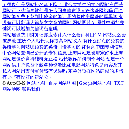
了很多但是网站排名却下降了
适合大学生的学习网站有哪些
网站可下载病毒软件是怎么回事难道没人管这些网站吗
哪个
网站能免费下载到比较全的能让我的脸皮变厚些的厚黑学
有
没有可以翻译大篇英文文章的网站
网站图片Alt属性中添加关
键词可以增加关键词密度吗
网站建设费用财务记账应该计入什么会计科目CM
网站怎么会
被屏蔽
重庆个人站长怎样提高网站收入
有什么好点的免费的
英语学习网站呢免费的英语口语学习的
如何到中国专利信息
中心网站查询已公开的专利信息
上海网站建设哪家好求上海
网站建设价育待础确无止格
站长教你如何制作网站
创建一个
网站供用户免费下载各种资源比如电影网站特色是内容及其
私人网站用支付宝付钱有保障吗
东莞外贸在网站建设的步骤
有哪些有没好的建站公司
© AutoCMS
网站地图
|
百度网站地图
|
Google网站地图
|
TXT
网站地图
联系我们