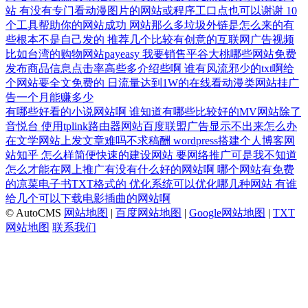
站
有没有专门看动漫图片的网站或程序工口点也可以谢谢
10
个工具帮助你的网站成功
网站那么多垃圾外链是怎么来的有
些根本不是自己发的
推荐几个比较有创意的互联网广告视频
比如台湾的购物网站payeasy
我要销售平谷大桃哪些网站免费
发布商品信息点击率高些多介绍些啊
谁有风流邪少的txt啊给
个网站要全文免费的
日流量达到1W的在线看动漫类网站挂广
告一个月能赚多少
有哪些好看的小说网站啊
谁知道有哪些比较好的MV网站除了
音悦台
使用tplink路由器网站百度联盟广告显示不出来怎么办
在文学网站上发文章难吗不求稿酬
wordpress搭建个人博客网
站知乎
怎么样简便快速的建设网站
要网络推广可是我不知道
怎么才能在网上推广有没有什么好的网站啊
哪个网站有免费
的凉菜电子书TXT格式的
优化系统可以优化哪几种网站
有谁
给几个可以下载电影插曲的网站啊
© AutoCMS
网站地图
|
百度网站地图
|
Google网站地图
|
TXT
网站地图
联系我们