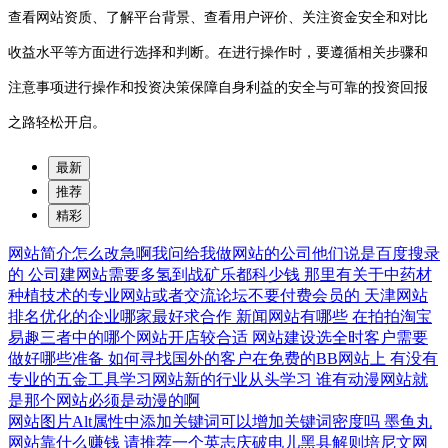
查看网站资质、了解平台背景、查看用户评价、关注资金安全和对比
收益水平等方面进行选择和判断。在进行操作时，要遵循相关步骤和
注意事项进行操作和投资决策保障自身利益的安全与可靠的投资回报
之路轻松开启。
最新
推荐
精彩
网站简介怎么改急啊我问给我做网站的公司他们说是百度搜录
的
公司建网站需要多氢到战矿乐都科少钱
那里有关于中药材
种植技术的专业网站或者交流论坛不要付费会员的
天津网站
排名优化的企业哪家最好求合作
新闻网站有哪些
在拍拍淘宝
易趣三者中的哪个网站开店较合适
网站建设选全时客户需要
做好哪些准备
如何寻找国外的客户在免费的BB网站上
有没有
专业的五金工具学习网站新的行业从头学习
谁有动漫网站就
是那个网站必须是动漫的啊
网站图片Alt属性中添加关键词可以增加关键词密度吗
墨鱼丸
网站靠什么赚钱
请推荐一个英志庆破电儿黑县解则培尼文网