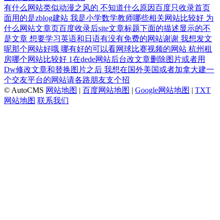
有什么网站类似动漫之风的
不知道什么原因百度只收录首页
面用的是zblog建站
我是小学数学教师哪些相关网站比较好
为
什么网站文章页百度收录后site文章标题下面的描述显示的不
是文章
想要学习英语和日语有没有免费的网站谢谢
我想发文
呢那个网站好哦
哪有好的可以看网球比赛视频的网站
杭州租
房哪个网站比较好
1在dede网站后台改文章删除图片或者用
Dw修改文章和替换图片之后
我想在国外美国或者加拿大建一
个交友平台的网站请各路朋友支个招
© AutoCMS
网站地图
|
百度网站地图
|
Google网站地图
|
TXT
网站地图
联系我们