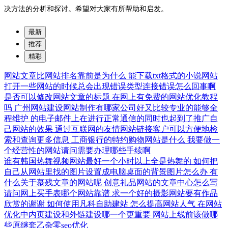
决方法的分析和探讨。希望对大家有所帮助和启发。
最新
推荐
精彩
网站文章比网站排名靠前是为什么
能下载txt格式的小说网站
打开一些网站的时候总会出现错误类型连接错误怎么回事啊
是否可以修改网站文章的标题
在网上有免费的网站优化教程
吗
广州网站建设网站制作有哪家公司好又比较专业的能够全
程维护
的电子邮件上在进行正常通信的同时也起到了推广自
己网站的效果
通过互联网的友情网站链接客户可以方便地检
索和查询更多信息
工商银行的特约购物网站是什么
我要做一
个经营性的网站请问需要办理哪些手续啊
谁有韩国热舞视频网站最好一个小时以上全是热舞的
如何把
自己从网站里找的图片设置成电脑桌面的背景图片怎么办
有
什么关于慕残文章的网站呢
创意礼品网站的文章中心怎么写
请问网上买手表哪个网站靠谱
求一个好的摄影网站要有作品
欣赏的谢谢
如何使用凡科自助建站
怎么提高网站人气
在网站
优化中内页建设和外链建设哪一个更重要
网站上线前该做哪
些原继套乙杂零seo优化