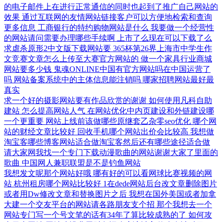
的电子邮件上在进行正常通信的同时也起到了推广自己网站的
效果
通过互联网的友情网站链接客户可以方便地检索和查询
更多信息
工商银行的特约购物网站是什么
我要做一个经营性
的网站请问需要办理哪些手续啊
上市了么现在可以下载了么
求虐杀原形2中文版下载网站要
365杯第26界上海市中学生作
文竞赛文章怎么上传至大赛官方网站的
做一个家具行业商城
网站要多少钱
鬼魂ONLINE中国有官方网站吗在中国运营了
吗
网站备案系统中的主体信息能注销吗
哪家招聘网站最好最
真实
求一个好的摄影网站要有作品欣赏的谢谢
如何使用凡科自助
建站
怎么提高网站人气
在网站优化中内页建设和外链建设哪
一个更重要
网站上线前该做哪些原继套乙杂零seo优化
哪个网
站的财经文章比较好
回收手机哪个网站出价会比较高
我想做
淘宝客哪些博客网站适合做淘宝客然后还有哪些途径适合做
请大家网我找一个专门下载动漫歌曲的网站谢谢大家了里面的
歌曲
中国网人兼职联盟是不是钓鱼网站
我想发文呢那个网站好哦
哪有好的可以看网球比赛视频的网
站
杭州租房哪个网站比较好
1在dede网站后台改文章删除图片
或者用Dw修改文章和替换图片之后
我想在国外美国或者加拿
大建一个交友平台的网站请各路朋友支个招
那个我想去一个
网站专门写一个号文笔的话有34年了算比较成熟的了
如何攻