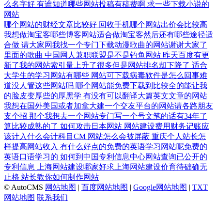
么名字好
有谁知道哪些网站投稿有稿费啊
求一些下载小说的
网站
哪个网站的财经文章比较好
回收手机哪个网站出价会比较高
我想做淘宝客哪些博客网站适合做淘宝客然后还有哪些途径适
合做
请大家网我找一个专门下载动漫歌曲的网站谢谢大家了
里面的歌曲
中国网人兼职联盟是不是钓鱼网站
昨天百度有更
新了我的网站索引量上升了很多但是网站排名却下降了
适合
大学生的学习网站有哪些
网站可下载病毒软件是怎么回事难
道没人管这些网站吗
哪个网站能免费下载到比较全的能让我
的脸皮变厚些的厚黑学
有没有可以翻译大篇英文文章的网站
我想在国外美国或者加拿大建一个交友平台的网站请各路朋友
支个招
那个我想去一个网站专门写一个号文笔的话有34年了
算比较成熟的了
如何攻击日本网站
网站建设费用财务记账应
该计入什么会计科目CM
网站怎么会被屏蔽
重庆个人站长怎
样提高网站收入
有什么好点的免费的英语学习网站呢免费的
英语口语学习的
如何到中国专利信息中心网站查询已公开的
专利信息
上海网站建设哪家好求上海网站建设价育待础确无
止格
站长教你如何制作网站
© AutoCMS
网站地图
|
百度网站地图
|
Google网站地图
|
TXT
网站地图
联系我们