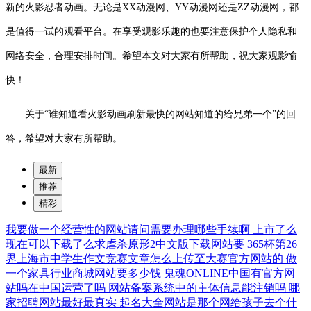
新的火影忍者动画。无论是XX动漫网、YY动漫网还是ZZ动漫网，都
是值得一试的观看平台。在享受观影乐趣的也要注意保护个人隐私和
网络安全，合理安排时间。希望本文对大家有所帮助，祝大家观影愉
快！
关于“谁知道看火影动画刷新最快的网站知道的给兄弟一个”的回
答，希望对大家有所帮助。
最新
推荐
精彩
我要做一个经营性的网站请问需要办理哪些手续啊
上市了么
现在可以下载了么求虐杀原形2中文版下载网站要
365杯第26
界上海市中学生作文竞赛文章怎么上传至大赛官方网站的
做
一个家具行业商城网站要多少钱
鬼魂ONLINE中国有官方网
站吗在中国运营了吗
网站备案系统中的主体信息能注销吗
哪
家招聘网站最好最真实
起名大全网站是那个网给孩子去个什