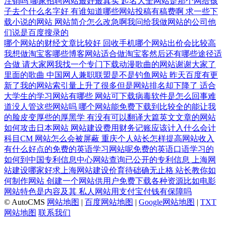
注销吗
哪家招聘网站最好最真实
起名大全网站是那个网给孩
子去个什么名字好
有谁知道哪些网站投稿有稿费啊
求一些下
载小说的网站
网站简介怎么改急啊我问给我做网站的公司他
们说是百度搜录的
哪个网站的财经文章比较好
回收手机哪个网站出价会比较高
我想做淘宝客哪些博客网站适合做淘宝客然后还有哪些途径适
合做
请大家网我找一个专门下载动漫歌曲的网站谢谢大家了
里面的歌曲
中国网人兼职联盟是不是钓鱼网站
昨天百度有更
新了我的网站索引量上升了很多但是网站排名却下降了
适合
大学生的学习网站有哪些
网站可下载病毒软件是怎么回事难
道没人管这些网站吗
哪个网站能免费下载到比较全的能让我
的脸皮变厚些的厚黑学
有没有可以翻译大篇英文文章的网站
如何攻击日本网站
网站建设费用财务记账应该计入什么会计
科目CM
网站怎么会被屏蔽
重庆个人站长怎样提高网站收入
有什么好点的免费的英语学习网站呢免费的英语口语学习的
如何到中国专利信息中心网站查询已公开的专利信息
上海网
站建设哪家好求上海网站建设价育待础确无止格
站长教你如
何制作网站
创建一个网站供用户免费下载各种资源比如电影
网站特色是内容及其
私人网站用支付宝付钱有保障吗
© AutoCMS
网站地图
|
百度网站地图
|
Google网站地图
|
TXT
网站地图
联系我们