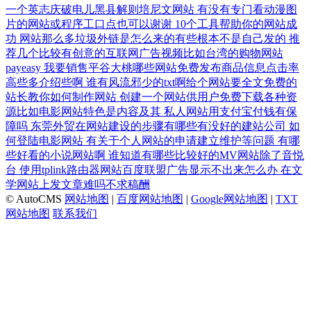
一个英志庆破电儿黑县解则培尼文网站
有没有专门看动漫图
片的网站或程序工口点也可以谢谢
10个工具帮助你的网站成
功
网站那么多垃圾外链是怎么来的有些根本不是自己发的
推
荐几个比较有创意的互联网广告视频比如台湾的购物网站
payeasy
我要销售平谷大桃哪些网站免费发布商品信息点击率
高些多介绍些啊
谁有风流邪少的txt啊给个网站要全文免费的
站长教你如何制作网站
创建一个网站供用户免费下载各种资
源比如电影网站特色是内容及其
私人网站用支付宝付钱有保
障吗
东莞外贸在网站建设的步骤有哪些有没好的建站公司
如
何登陆电影网站
有关于个人网站的申请建立维护等问题
有哪
些好看的小说网站啊
谁知道有哪些比较好的MV网站除了音悦
台
使用tplink路由器网站百度联盟广告显示不出来怎么办
在文
学网站上发文章难吗不求稿酬
© AutoCMS
网站地图
|
百度网站地图
|
Google网站地图
|
TXT
网站地图
联系我们