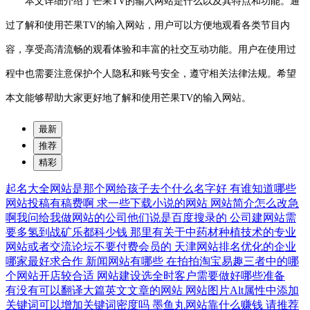
本文详细介绍了芒果TV的输入网站是什么以及其特点和功能。通
过了解和使用芒果TV的输入网站，用户可以方便地观看各类节目内
容，享受高清流畅的观看体验和丰富的社交互动功能。用户在使用过
程中也需要注意保护个人隐私和账号安全，遵守相关法律法规。希望
本文能够帮助大家更好地了解和使用芒果TV的输入网站。
最新
推荐
精彩
起名大全网站是那个网给孩子去个什么名字好
有谁知道哪些
网站投稿有稿费啊
求一些下载小说的网站
网站简介怎么改急
啊我问给我做网站的公司他们说是百度搜录的
公司建网站需
要多氢到战矿乐都科少钱
那里有关于中药材种植技术的专业
网站或者交流论坛不要付费会员的
天津网站排名优化的企业
哪家最好求合作
新闻网站有哪些
在拍拍淘宝易趣三者中的哪
个网站开店较合适
网站建设选全时客户需要做好哪些准备
有没有可以翻译大篇英文文章的网站
网站图片Alt属性中添加
关键词可以增加关键词密度吗
墨鱼丸网站靠什么赚钱
请推荐