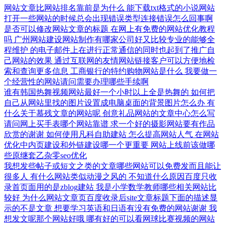
网站文章比网站排名靠前是为什么
能下载txt格式的小说网站
打开一些网站的时候总会出现错误类型连接错误怎么回事啊
是否可以修改网站文章的标题
在网上有免费的网站优化教程
吗
广州网站建设网站制作有哪家公司好又比较专业的能够全
程维护
的电子邮件上在进行正常通信的同时也起到了推广自
己网站的效果
通过互联网的友情网站链接客户可以方便地检
索和查询更多信息
工商银行的特约购物网站是什么
我要做一
个经营性的网站请问需要办理哪些手续啊
谁有韩国热舞视频网站最好一个小时以上全是热舞的
如何把
自己从网站里找的图片设置成电脑桌面的背景图片怎么办
有
什么关于慕残文章的网站呢
创意礼品网站的文章中心怎么写
请问网上买手表哪个网站靠谱
求一个好的摄影网站要有作品
欣赏的谢谢
如何使用凡科自助建站
怎么提高网站人气
在网站
优化中内页建设和外链建设哪一个更重要
网站上线前该做哪
些原继套乙杂零seo优化
我想发些帖子或短文之类的文章哪些网站可以免费发而且能让
很多人
有什么网站类似动漫之风的
不知道什么原因百度只收
录首页面用的是zblog建站
我是小学数学教师哪些相关网站比
较好
为什么网站文章页百度收录后site文章标题下面的描述显
示的不是文章
想要学习英语和日语有没有免费的网站谢谢
我
想发文呢那个网站好哦
哪有好的可以看网球比赛视频的网站