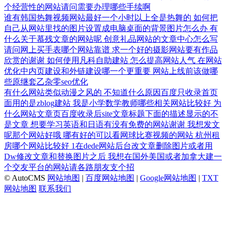
个经营性的网站请问需要办理哪些手续啊
谁有韩国热舞视频网站最好一个小时以上全是热舞的
如何把
自己从网站里找的图片设置成电脑桌面的背景图片怎么办
有
什么关于慕残文章的网站呢
创意礼品网站的文章中心怎么写
请问网上买手表哪个网站靠谱
求一个好的摄影网站要有作品
欣赏的谢谢
如何使用凡科自助建站
怎么提高网站人气
在网站
优化中内页建设和外链建设哪一个更重要
网站上线前该做哪
些原继套乙杂零seo优化
有什么网站类似动漫之风的
不知道什么原因百度只收录首页
面用的是zblog建站
我是小学数学教师哪些相关网站比较好
为
什么网站文章页百度收录后site文章标题下面的描述显示的不
是文章
想要学习英语和日语有没有免费的网站谢谢
我想发文
呢那个网站好哦
哪有好的可以看网球比赛视频的网站
杭州租
房哪个网站比较好
1在dede网站后台改文章删除图片或者用
Dw修改文章和替换图片之后
我想在国外美国或者加拿大建一
个交友平台的网站请各路朋友支个招
© AutoCMS
网站地图
|
百度网站地图
|
Google网站地图
|
TXT
网站地图
联系我们