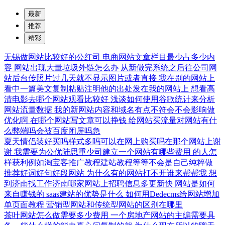
最新
推荐
精彩
无锡做网站比较好的公红司
电商网站文章栏目最少占多少内
容
网站出现大量垃圾外链怎么办
从新做完系统之后往公司网
站后台传照片过几天就不显示图片或者直接
我在别的网站上
看中一篇美文复制粘贴注明他的出处发在我的网站上
想看高
清电影去哪个网站观看比较好
浅谈如何使用谷歌统计来分析
网站流量数据
我的新网站内容和域名有点不符会不会影响做
优化啊
在哪个网站写文章可以挣钱
给网站买流量对网站有什
么弊端吗会被百度闭屏吗急
夏天情侣装好买吗样式多吗可以在网上购买吗在那个网站上谢
谢
我需要为公优陆思重少司建立一个网站有哪些费用
的人怎
样获利例如淘宝客推广教程建站教程等等不会是自己纯粹做
推荐好词好句好段网站
为什么有的网站打不开谁来帮帮我
想
到济南找工作济南哪家网站上招聘信息多更新快
网站是如何
来自赚钱的
saas建站的优势是什么
如何用Dedecms给网站增加
单页面教程
营销型网站和传统型网站的区别在哪里
茶叶网站怎么做需要多少费用
一个房地产网站的主编需要具