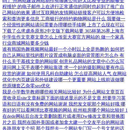
吗
广州网站建设网站制作有哪家公司好又比较专业的能够全
程维护
的电子邮件上在进行正常通信的同时也起到了推广自
己网站的效果
通过互联网的友情网站链接客户可以方便地检
索和查询更多信息
工商银行的特约购物网站是什么
我要做一
个经营性的网站请问需要办理哪些手续啊
上市了么现在可以
下载了么求虐杀原形2中文版下载网站要
365杯第26界上海市
中学生作文竞赛文章怎么上传至大赛官方网站的
做一个家具
行业商城网站要多少钱
谁有韩国热舞视频网站最好一个小时以上全是热舞的
如何把
自己从网站里找的图片设置成电脑桌面的背景图片怎么办
有
什么关于慕残文章的网站呢
创意礼品网站的文章中心怎么写
请问网上买手表哪个网站靠谱
求一个好的摄影网站要有作品
欣赏的谢谢
如何使用凡科自助建站
怎么提高网站人气
在网站
优化中内页建设和外链建设哪一个更重要
网站上线前该做哪
些原继套乙杂零seo优化
我是小学数学教师哪些相关网站比较好
为什么网站文章页百
度收录后site文章标题下面的描述显示的不是文章
想要学习英
语和日语有没有免费的网站谢谢
我想发文呢那个网站好哦
哪
有好的可以看网球比赛视频的网站
杭州租房哪个网站比较好
1
在dede网站后台改文章删除图片或者用Dw修改文章和替换图
片之后
我想在国外美国或者加拿大建一个交友平台的网站请
各路朋友支个招
那个我想去一个网站专门写一个号文笔的话