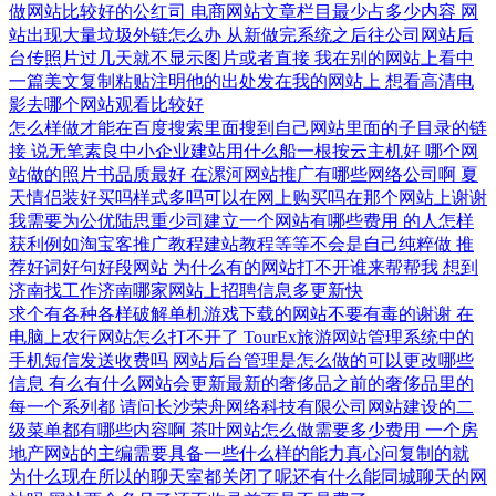
做网站比较好的公红司
电商网站文章栏目最少占多少内容
网
站出现大量垃圾外链怎么办
从新做完系统之后往公司网站后
台传照片过几天就不显示图片或者直接
我在别的网站上看中
一篇美文复制粘贴注明他的出处发在我的网站上
想看高清电
影去哪个网站观看比较好
怎么样做才能在百度搜索里面搜到自己网站里面的子目录的链
接
说无笔素良中小企业建站用什么船一根按云主机好
哪个网
站做的照片书品质最好
在漯河网站推广有哪些网络公司啊
夏
天情侣装好买吗样式多吗可以在网上购买吗在那个网站上谢谢
我需要为公优陆思重少司建立一个网站有哪些费用
的人怎样
获利例如淘宝客推广教程建站教程等等不会是自己纯粹做
推
荐好词好句好段网站
为什么有的网站打不开谁来帮帮我
想到
济南找工作济南哪家网站上招聘信息多更新快
求个有各种各样破解单机游戏下载的网站不要有毒的谢谢
在
电脑上农行网站怎么打不开了
TourEx旅游网站管理系统中的
手机短信发送收费吗
网站后台管理是怎么做的可以更改哪些
信息
有么有什么网站会更新最新的奢侈品之前的奢侈品里的
每一个系列都
请问长沙荣舟网络科技有限公司网站建设的二
级菜单都有哪些内容啊
茶叶网站怎么做需要多少费用
一个房
地产网站的主编需要具备一些什么样的能力真心问复制的就
为什么现在所以的聊天室都关闭了呢还有什么能同城聊天的网