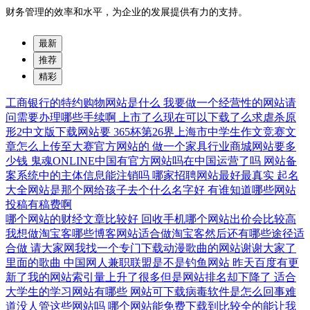
财务管理的效率和水平，为企业的发展提供有力的支持。
最新
推荐
精彩
工商银行的特约购物网站是什么
我要做一个经营性的网站请
问需要办理哪些手续啊
上市了么现在可以下载了么求虐杀原
形2中文版下载网站要
365杯第26界上海市中学生作文竞赛文
章怎么上传至大赛官方网站的
做一个家具行业商城网站要多
少钱
鬼魂ONLINE中国有官方网站吗在中国运营了吗
网站备
案系统中的主体信息能注销吗
哪家招聘网站最好最真实
起名
大全网站是那个网给孩子去个什么名字好
有谁知道哪些网站
投稿有稿费啊
哪个网站的财经文章比较好
回收手机哪个网站出价会比较高
我想做淘宝客哪些博客网站适合做淘宝客然后还有哪些途径适
合做
请大家网我找一个专门下载动漫歌曲的网站谢谢大家了
里面的歌曲
中国网人兼职联盟是不是钓鱼网站
昨天百度有更
新了我的网站索引量上升了很多但是网站排名却下降了
适合
大学生的学习网站有哪些
网站可下载病毒软件是怎么回事难
道没人管这些网站吗
哪个网站能免费下载到比较全的能让我