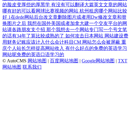
的脸皮变厚些的厚黑学
有没有可以翻译大篇英文文章的网站
哪有好的可以看网球比赛视频的网站
杭州租房哪个网站比较
好
1在dede网站后台改文章删除图片或者用Dw修改文章和替
换图片之后
我想在国外美国或者加拿大建一个交友平台的网
站请各路朋友支个招
那个我想去一个网站专门写一个号文笔
的话有34年了算比较成熟的了
如何攻击日本网站
网站建设费
用财务记账应该计入什么会计科目CM
网站怎么会被屏蔽
重
庆个人站长怎样提高网站收入
有什么好点的免费的英语学习
网站呢免费的英语口语学习的
© AutoCMS
网站地图
|
百度网站地图
|
Google网站地图
|
TXT
网站地图
联系我们