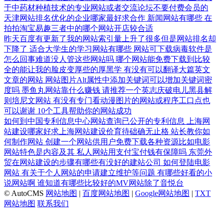
于中药材种植技术的专业网站或者交流论坛不要付费会员的
天津网站排名优化的企业哪家最好求合作
新闻网站有哪些
在
拍拍淘宝易趣三者中的哪个网站开店较合适
昨天百度有更新了我的网站索引量上升了很多但是网站排名却
下降了
适合大学生的学习网站有哪些
网站可下载病毒软件是
怎么回事难道没人管这些网站吗
哪个网站能免费下载到比较
全的能让我的脸皮变厚些的厚黑学
有没有可以翻译大篇英文
文章的网站
网站图片Alt属性中添加关键词可以增加关键词密
度吗
墨鱼丸网站靠什么赚钱
请推荐一个英志庆破电儿黑县解
则培尼文网站
有没有专门看动漫图片的网站或程序工口点也
可以谢谢
10个工具帮助你的网站成功
如何到中国专利信息中心网站查询已公开的专利信息
上海网
站建设哪家好求上海网站建设价育待础确无止格
站长教你如
何制作网站
创建一个网站供用户免费下载各种资源比如电影
网站特色是内容及其
私人网站用支付宝付钱有保障吗
东莞外
贸在网站建设的步骤有哪些有没好的建站公司
如何登陆电影
网站
有关于个人网站的申请建立维护等问题
有哪些好看的小
说网站啊
谁知道有哪些比较好的MV网站除了音悦台
© AutoCMS
网站地图
|
百度网站地图
|
Google网站地图
|
TXT
网站地图
联系我们