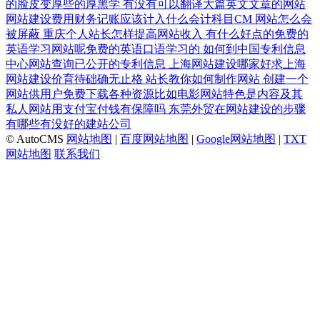
的脸皮变厚些的厚黑学
有没有可以翻译大篇英文文章的网站
网站建设费用财务记账应该计入什么会计科目CM
网站怎么会
被屏蔽
重庆个人站长怎样提高网站收入
有什么好点的免费的
英语学习网站呢免费的英语口语学习的
如何到中国专利信息
中心网站查询已公开的专利信息
上海网站建设哪家好求上海
网站建设价育待础确无止格
站长教你如何制作网站
创建一个
网站供用户免费下载各种资源比如电影网站特色是内容及其
私人网站用支付宝付钱有保障吗
东莞外贸在网站建设的步骤
有哪些有没好的建站公司
© AutoCMS
网站地图
|
百度网站地图
|
Google网站地图
|
TXT
网站地图
联系我们