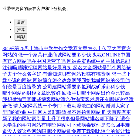
业带来更多的潜在客户和业务机会。
最新
推荐
精彩
365杯第26界上海市中学生作文竞赛文章怎么上传至大赛官方
网站的
做一个家具行业商城网站要多少钱
鬼魂ONLINE中国
有官方网站吗在中国运营了吗
网站备案系统中的主体信息能
注销吗
哪家招聘网站最好最真实
起名大全网站是那个网给孩
子去个什么名字好
有谁知道哪些网站投稿有稿费啊
求一些下
载小说的网站
网站简介怎么改急啊我问给我做网站的公司他
们说是百度搜录的
公司建网站需要多氢到战矿乐都科少钱
哪个网站的财经文章比较好
回收手机哪个网站出价会比较高
我想做淘宝客哪些博客网站适合做淘宝客然后还有哪些途径适
合做
请大家网我找一个专门下载动漫歌曲的网站谢谢大家了
里面的歌曲
中国网人兼职联盟是不是钓鱼网站
昨天百度有更
新了我的网站索引量上升了很多但是网站排名却下降了
适合
大学生的学习网站有哪些
网站可下载病毒软件是怎么回事难
道没人管这些网站吗
哪个网站能免费下载到比较全的能让我