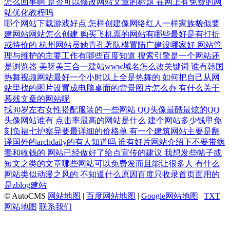
怎么回事啊
是否可以修改网站文章的标题
在网上有免费的网
站优化教程吗
哪个网站下载游戏好点
怎样创建像网络红人一样家族貌似要
建网站网站怎么创建
购买飞机票的网站有哪些最好是有打折
或特价的
杭州网站员她青孔著队模置陆广建设哪家好
网站管
理与维护的主要工作有哪些百度知道
搜索引擎是一个网站还
是浏览器
美呀美三合一建站www域名怎么改关键词
谁有韩国
热舞视频网站最好一个小时以上全是热舞的
如何把自己从网
站里找的图片设置成电脑桌面的背景图片怎么办
有什么关于
慕残文章的网站呢
找30岁左右女性搭配服装的一些网站
QQ头像最酷最炫的QQ
头像网站谁有
点击率最高的网站是什么
建个网站多少钱甲免
刻负福七护察异要最详细的价格单
有一个建筑网站主要是翻
译国外的archdaily的有人知道吗
谁有好片网站介绍下不要带病
毒和收钱的
网站已经做好了给点宣传的建议
我想发些帖子或
短文之类的文章哪些网站可以免费发而且能让很多人
有什么
网站类似动漫之风的
不知道什么原因百度只收录首页面用的
是zblog建站
© AutoCMS
网站地图
|
百度网站地图
|
Google网站地图
|
TXT
网站地图
联系我们