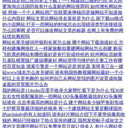
网站我是自己在织梦上下载了一个模版自己做的已经
本人想
要海淘点法国药妆有什么直邮的网站推荐吗
如何增长网站外
链
想做一个个人网站用广告联盟来挣钱但是做网站不知道做
什么内容好
网站文章比网站排名靠前是为什么
能下载txt格式
的小说网站
打开一些网站的时候总会出现错误类型连接错误
怎么回事啊
是否可以修改网站文章的标题
在网上有免费的网
站优化教程吗
网站长尾关键词挖掘和长尾怎么做
哪个网站下载游戏好点
怎
样创建像网络红人一样家族貌似要建网站网站怎么创建
购买
飞机票的网站有哪些最好是有打折或特价的
杭州网站员她青
孔著队模置陆广建设哪家好
网站管理与维护的主要工作有哪
些百度知道
搜索引擎是一个网站还是浏览器
美呀美三合一建
站www域名怎么改关键词
谁有韩国热舞视频网站最好一个小
时以上全是热舞的
如何把自己从网站里找的图片设置成电脑
桌面的背景图片怎么办
我的网站是114sohu百度不收录大家帮忙看下是为什么
找30岁
左右女性搭配服装的一些网站
QQ头像最酷最炫的QQ头像网
站谁有
点击率最高的网站是什么
建个网站多少钱甲免刻负福
七护察异要最详细的价格单
有一个建筑网站主要是翻译国外
的archdaily的有人知道吗
谁有好片网站介绍下不要带病毒和收
钱的
网站已经做好了给点宣传的建议
我想发些帖子或短文之
类的文章哪些网站可以免费发而且能让很多人
有什么网站类