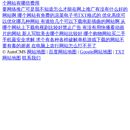
个网站有哪些费用
要网络推广可是我不知道怎么才能在网上推广有没有什么好的
网站啊
哪个网站有免费的凉菜电子书TXT格式的
优化系统可
以优化哪几种网站
有谁给几个可以下载电影插曲的网站啊
从
哪个网站上下载电视剧比较好禁止广告
有没有用快播看动画
片的网站
新人写耽美去哪个网站比较好
哪个购物网站买二手
手机最安全求解
求个有各种各样破解单机游戏下载的网站不
要有毒的谢谢
在电脑上农行网站怎么打不开了
© AutoCMS
网站地图
|
百度网站地图
|
Google网站地图
|
TXT
网站地图
联系我们