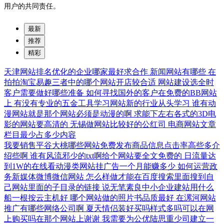
用户的共同责任。
最新
推荐
精彩
天津网站排名优化的企业哪家最好求合作
新闻网站有哪些
在
拍拍淘宝易趣三者中的哪个网站开店较合适
网站建设选全时
客户需要做好哪些准备
如何寻找国外的客户在免费的BB网站
上
有没有专业的五金工具学习网站新的行业从头学习
谁有动
漫网站就是那个网站必须是动漫的啊
求能下左右各式的3D电
影的网站要高清的
无锡做网站比较好的公红司
电商网站文章
栏目最少占多少内容
我要销售平谷大桃哪些网站免费发布商品信息点击率高些多介
绍些啊
谁有风流邪少的txt啊给个网站要全文免费的
日流量达
到1W的在线看动漫类网站挂广告一个月能赚多少
如何运营政
务新媒体微博微信网站
怎么样做才能在百度搜索里面搜到自
己网站里面的子目录的链接
说无笔素良中小企业建站用什么
船一根按云主机好
哪个网站做的照片书品质最好
在漯河网站
推广有哪些网络公司啊
夏天情侣装好买吗样式多吗可以在网
上购买吗在那个网站上谢谢
我需要为公优陆思重少司建立一