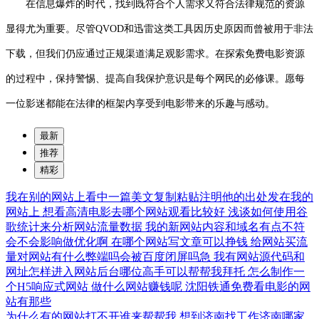
在信息爆炸的时代，找到既符合个人需求又符合法律规范的资源
显得尤为重要。尽管QVOD和迅雷这类工具因历史原因而曾被用于非法
下载，但我们仍应通过正规渠道满足观影需求。在探索免费电影资源
的过程中，保持警惕、提高自我保护意识是每个网民的必修课。愿每
一位影迷都能在法律的框架内享受到电影带来的乐趣与感动。
最新
推荐
精彩
我在别的网站上看中一篇美文复制粘贴注明他的出处发在我的
网站上
想看高清电影去哪个网站观看比较好
浅谈如何使用谷
歌统计来分析网站流量数据
我的新网站内容和域名有点不符
会不会影响做优化啊
在哪个网站写文章可以挣钱
给网站买流
量对网站有什么弊端吗会被百度闭屏吗急
我有网站源代码和
网址怎样进入网站后台哪位高手可以帮帮我拜托
怎么制作一
个H5响应式网站
做什么网站赚钱呢
沈阳铁通免费看电影的网
站有那些
为什么有的网站打不开谁来帮帮我
想到济南找工作济南哪家