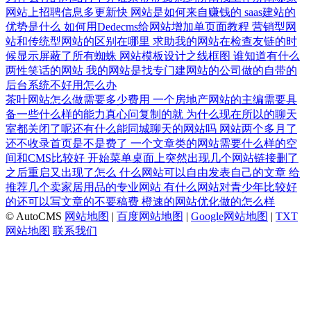
网站上招聘信息多更新快
网站是如何来自赚钱的
saas建站的
优势是什么
如何用Dedecms给网站增加单页面教程
营销型网
站和传统型网站的区别在哪里
求助我的网站在检查友链的时
候显示屏蔽了所有蜘蛛
网站模板设计之线框图
谁知道有什么
两性笑话的网站
我的网站是找专门建网站的公司做的自带的
后台系统不好用怎么办
茶叶网站怎么做需要多少费用
一个房地产网站的主编需要具
备一些什么样的能力真心问复制的就
为什么现在所以的聊天
室都关闭了呢还有什么能同城聊天的网站吗
网站两个多月了
还不收录首页是不是费了
一个文章类的网站需要什么样的空
间和CMS比较好
开始菜单桌面上突然出现几个网站链接删了
之后重启又出现了怎么
什么网站可以自由发表自己的文章
给
推荐几个卖家居用品的专业网站
有什么网站对青少年比较好
的还可以写文章的不要稿费
橙速的网站优化做的怎么样
© AutoCMS
网站地图
|
百度网站地图
|
Google网站地图
|
TXT
网站地图
联系我们