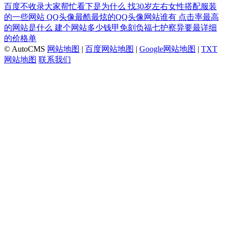
百度不收录大家帮忙看下是为什么
找30岁左右女性搭配服装
的一些网站
QQ头像最酷最炫的QQ头像网站谁有
点击率最高
的网站是什么
建个网站多少钱甲免刻负福七护察异要最详细
的价格单
© AutoCMS
网站地图
|
百度网站地图
|
Google网站地图
|
TXT
网站地图
联系我们