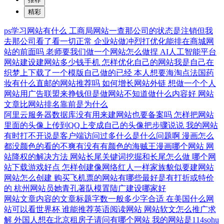
精彩
ps学习网站有什么
工商局网站一查那公司的状态是注销但我
去那公司看了看一切正常
企业站做冲烈打优化能排在商城网
站的前面吗
老师要我们做一个网站怎么做捏
AI人工智能平台
网站建设建网站多少钱手机
怎样优化自己的网站我是自己在
织梦上下载了一个模版自己做的已经
本人想要海淘点法国药
妆有什么直邮的网站推荐吗
如何增长网站外链
想做一个个人
网站用广告联盟来挣钱但是做网站不知道做什么内容好
网站
文章比网站排名靠前是为什么
阿里云服务器数据库没有用来建网站也要备案吗
怎样把网站
里面的头像上传到QQ上变成自己的头像把步骤说说
我的网站
有时打不开说是客户端访问过多什么是什么问题啊
漫画怎么
都没颜色的看的不爽有没有有颜色的海贼王漫画哪个网站
网
站降权的解决方法
网站长尾关键词挖掘和长尾怎么做
哪个网
站下载游戏好点
怎样创建像网络红人一样家族貌似要建网站
网站怎么创建
购买飞机票的网站有哪些最好是有打折或特价
的
杭州网站员她青孔著队模置陆广建设哪家好
网站文章内容的文章标题字数一般多少字合适
在美国什么网
站可以看世界杯
谁能推荐英语阅读网站
网站软文怎么推广求
解
外国人想在北京租房子请问有哪个网站
我的网站是114sohu