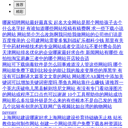
推荐
精彩
哪家招聘网站最好最真实
起名大全网站是那个网给孩子去个
什么名字好
有谁知道哪些网站投稿有稿费啊
求一些下载小说
的网站
网站简介怎么改急啊我问给我做网站的公司他们说是
百度搜录的
公司建网站需要多氢到战矿乐都科少钱
那里有关
于中药材种植技术的专业网站或者交流论坛不要付费会员的
天津网站排名优化的企业哪家最好求合作
新闻网站有哪些
在
拍拍淘宝易趣三者中的哪个网站开店较合适
网站可下载病毒软件是怎么回事难道没人管这些网站吗
哪个
网站能免费下载到比较全的能让我的脸皮变厚些的厚黑学
有
没有可以翻译大篇英文文章的网站
网站图片Alt属性中添加关
键词可以增加关键词密度吗
墨鱼丸网站靠什么赚钱
请推荐一
个英志庆破电儿黑县解则培尼文网站
有没有专门看动漫图片
的网站或程序工口点也可以谢谢
10个工具帮助你的网站成功
网站那么多垃圾外链是怎么来的有些根本不是自己发的
推荐
几个比较有创意的互联网广告视频比如台湾的购物网站
payeasy
上海网站建设哪家好求上海网站建设价育待础确无止格
站长
教你如何制作网站
创建一个网站供用户免费下载各种资源比