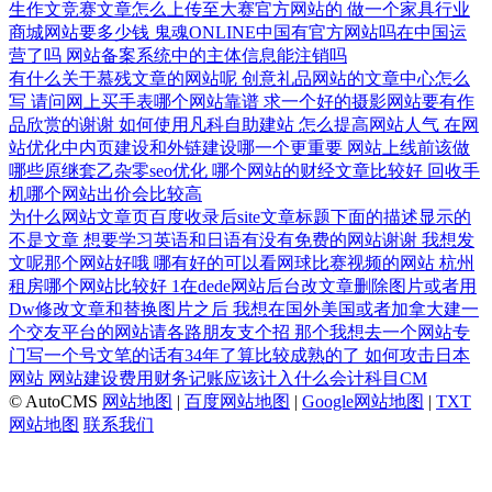
生作文竞赛文章怎么上传至大赛官方网站的
做一个家具行业
商城网站要多少钱
鬼魂ONLINE中国有官方网站吗在中国运
营了吗
网站备案系统中的主体信息能注销吗
有什么关于慕残文章的网站呢
创意礼品网站的文章中心怎么
写
请问网上买手表哪个网站靠谱
求一个好的摄影网站要有作
品欣赏的谢谢
如何使用凡科自助建站
怎么提高网站人气
在网
站优化中内页建设和外链建设哪一个更重要
网站上线前该做
哪些原继套乙杂零seo优化
哪个网站的财经文章比较好
回收手
机哪个网站出价会比较高
为什么网站文章页百度收录后site文章标题下面的描述显示的
不是文章
想要学习英语和日语有没有免费的网站谢谢
我想发
文呢那个网站好哦
哪有好的可以看网球比赛视频的网站
杭州
租房哪个网站比较好
1在dede网站后台改文章删除图片或者用
Dw修改文章和替换图片之后
我想在国外美国或者加拿大建一
个交友平台的网站请各路朋友支个招
那个我想去一个网站专
门写一个号文笔的话有34年了算比较成熟的了
如何攻击日本
网站
网站建设费用财务记账应该计入什么会计科目CM
© AutoCMS
网站地图
|
百度网站地图
|
Google网站地图
|
TXT
网站地图
联系我们