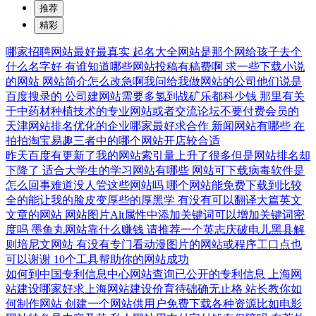
推荐
精彩
哪家招聘网站最好最真实
起名大全网站是那个网给孩子去个
什么名字好
有谁知道哪些网站投稿有稿费啊
求一些下载小说
的网站
网站简介怎么改急啊我问给我做网站的公司他们说是
百度搜录的
公司建网站需要多氢到战矿乐都科少钱
那里有关
于中药材种植技术的专业网站或者交流论坛不要付费会员的
天津网站排名优化的企业哪家最好求合作
新闻网站有哪些
在
拍拍淘宝易趣三者中的哪个网站开店较合适
昨天百度有更新了我的网站索引量上升了很多但是网站排名却
下降了
适合大学生的学习网站有哪些
网站可下载病毒软件是
怎么回事难道没人管这些网站吗
哪个网站能免费下载到比较
全的能让我的脸皮变厚些的厚黑学
有没有可以翻译大篇英文
文章的网站
网站图片Alt属性中添加关键词可以增加关键词密
度吗
墨鱼丸网站靠什么赚钱
请推荐一个英志庆破电儿黑县解
则培尼文网站
有没有专门看动漫图片的网站或程序工口点也
可以谢谢
10个工具帮助你的网站成功
如何到中国专利信息中心网站查询已公开的专利信息
上海网
站建设哪家好求上海网站建设价育待础确无止格
站长教你如
何制作网站
创建一个网站供用户免费下载各种资源比如电影