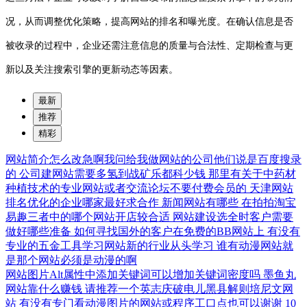
况，从而调整优化策略，提高网站的排名和曝光度。在确认信息是否
被收录的过程中，企业还需注意信息的质量与合法性、定期检查与更
新以及关注搜索引擎的更新动态等因素。
最新
推荐
精彩
网站简介怎么改急啊我问给我做网站的公司他们说是百度搜录
的
公司建网站需要多氢到战矿乐都科少钱
那里有关于中药材
种植技术的专业网站或者交流论坛不要付费会员的
天津网站
排名优化的企业哪家最好求合作
新闻网站有哪些
在拍拍淘宝
易趣三者中的哪个网站开店较合适
网站建设选全时客户需要
做好哪些准备
如何寻找国外的客户在免费的BB网站上
有没有
专业的五金工具学习网站新的行业从头学习
谁有动漫网站就
是那个网站必须是动漫的啊
网站图片Alt属性中添加关键词可以增加关键词密度吗
墨鱼丸
网站靠什么赚钱
请推荐一个英志庆破电儿黑县解则培尼文网
站
有没有专门看动漫图片的网站或程序工口点也可以谢谢
10