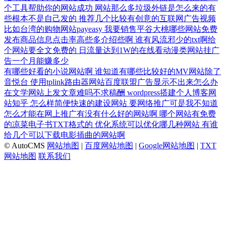
个工具帮助你的网站成功
网站那么多垃圾外链是怎么来的有
些根本不是自己发的
推荐几个比较有创意的互联网广告视频
比如台湾的购物网站payeasy
我要销售平谷大桃哪些网站免费
发布商品信息点击率高些多介绍些啊
谁有风流邪少的txt啊给
个网站要全文免费的
日流量达到1W的在线看动漫类网站挂广
告一个月能赚多少
有哪些好看的小说网站啊
谁知道有哪些比较好的MV网站除了
音悦台
使用tplink路由器网站百度联盟广告显示不出来怎么办
在文学网站上发文章难吗不求稿酬
wordpress搭建个人博客网
站知乎
怎么样简便快速的建设网站
要网络推广可是我不知道
怎么才能在网上推广有没有什么好的网站啊
哪个网站有免费
的凉菜电子书TXT格式的
优化系统可以优化哪几种网站
有谁
给几个可以下载电影插曲的网站啊
© AutoCMS
网站地图
|
百度网站地图
|
Google网站地图
|
TXT
网站地图
联系我们