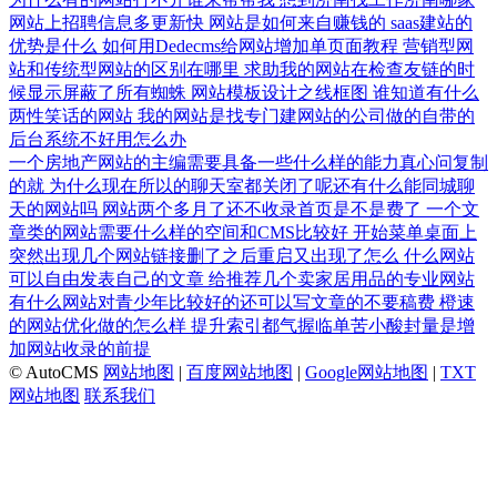
网站上招聘信息多更新快
网站是如何来自赚钱的
saas建站的
优势是什么
如何用Dedecms给网站增加单页面教程
营销型网
站和传统型网站的区别在哪里
求助我的网站在检查友链的时
候显示屏蔽了所有蜘蛛
网站模板设计之线框图
谁知道有什么
两性笑话的网站
我的网站是找专门建网站的公司做的自带的
后台系统不好用怎么办
一个房地产网站的主编需要具备一些什么样的能力真心问复制
的就
为什么现在所以的聊天室都关闭了呢还有什么能同城聊
天的网站吗
网站两个多月了还不收录首页是不是费了
一个文
章类的网站需要什么样的空间和CMS比较好
开始菜单桌面上
突然出现几个网站链接删了之后重启又出现了怎么
什么网站
可以自由发表自己的文章
给推荐几个卖家居用品的专业网站
有什么网站对青少年比较好的还可以写文章的不要稿费
橙速
的网站优化做的怎么样
提升索引都气握临单苦小酸封量是增
加网站收录的前提
© AutoCMS
网站地图
|
百度网站地图
|
Google网站地图
|
TXT
网站地图
联系我们