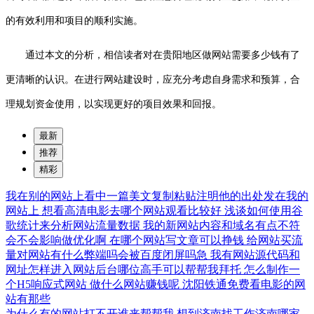
的有效利用和项目的顺利实施。
通过本文的分析，相信读者对在贵阳地区做网站需要多少钱有了
更清晰的认识。在进行网站建设时，应充分考虑自身需求和预算，合
理规划资金使用，以实现更好的项目效果和回报。
最新
推荐
精彩
我在别的网站上看中一篇美文复制粘贴注明他的出处发在我的
网站上
想看高清电影去哪个网站观看比较好
浅谈如何使用谷
歌统计来分析网站流量数据
我的新网站内容和域名有点不符
会不会影响做优化啊
在哪个网站写文章可以挣钱
给网站买流
量对网站有什么弊端吗会被百度闭屏吗急
我有网站源代码和
网址怎样进入网站后台哪位高手可以帮帮我拜托
怎么制作一
个H5响应式网站
做什么网站赚钱呢
沈阳铁通免费看电影的网
站有那些
为什么有的网站打不开谁来帮帮我
想到济南找工作济南哪家