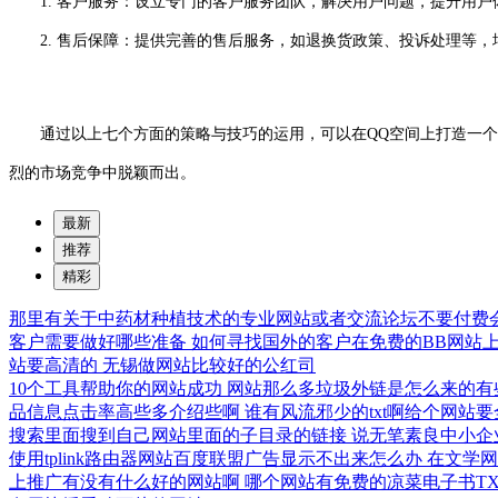
1. 客户服务：设立专门的客户服务团队，解决用户问题，提升用户
2. 售后保障：提供完善的售后服务，如退换货政策、投诉处理等，
通过以上七个方面的策略与技巧的运用，可以在QQ空间上打造一个
烈的市场竞争中脱颖而出。
最新
推荐
精彩
那里有关于中药材种植技术的专业网站或者交流论坛不要付费
客户需要做好哪些准备
如何寻找国外的客户在免费的BB网站
站要高清的
无锡做网站比较好的公红司
10个工具帮助你的网站成功
网站那么多垃圾外链是怎么来的有
品信息点击率高些多介绍些啊
谁有风流邪少的txt啊给个网站
搜索里面搜到自己网站里面的子目录的链接
说无笔素良中小企
使用tplink路由器网站百度联盟广告显示不出来怎么办
在文学
上推广有没有什么好的网站啊
哪个网站有免费的凉菜电子书T