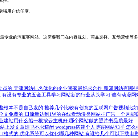
体验。
增强用户信任度。
最专业的淘宝客网站。这需要我们在内容规划、商品选择、互动营销等多
会员的
天津网站排名优化的企业哪家最好求合作
新闻网站有哪
上
有没有专业的五金工具学习网站新的行业从头学习
谁有动漫网
些根本不是自己发的
推荐几个比较有创意的互联网广告视频比如台湾
要全文免费的
日流量达到1W的在线看动漫类网站挂广告一个月能
业建站用什么船一根按云主机好
哪个网站做的照片书品质最好
网站上发文章难吗不求稿酬
wordpress搭建个人博客网站知乎
怎么
XT格式的
优化系统可以优化哪几种网站
有谁给几个可以下载电