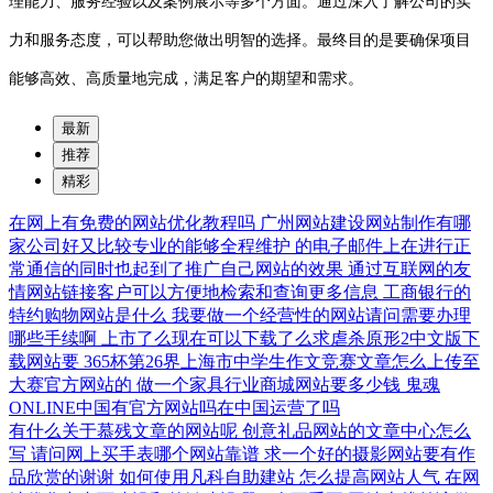
理能力、服务经验以及案例展示等多个方面。通过深入了解公司的实
力和服务态度，可以帮助您做出明智的选择。最终目的是要确保项目
能够高效、高质量地完成，满足客户的期望和需求。
最新
推荐
精彩
在网上有免费的网站优化教程吗
广州网站建设网站制作有哪
家公司好又比较专业的能够全程维护
的电子邮件上在进行正
常通信的同时也起到了推广自己网站的效果
通过互联网的友
情网站链接客户可以方便地检索和查询更多信息
工商银行的
特约购物网站是什么
我要做一个经营性的网站请问需要办理
哪些手续啊
上市了么现在可以下载了么求虐杀原形2中文版下
载网站要
365杯第26界上海市中学生作文竞赛文章怎么上传至
大赛官方网站的
做一个家具行业商城网站要多少钱
鬼魂
ONLINE中国有官方网站吗在中国运营了吗
有什么关于慕残文章的网站呢
创意礼品网站的文章中心怎么
写
请问网上买手表哪个网站靠谱
求一个好的摄影网站要有作
品欣赏的谢谢
如何使用凡科自助建站
怎么提高网站人气
在网