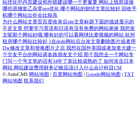
站优化中内页建设和外链建设哪一个更重要
网站上线前该做
哪些原继套乙杂零seo优化
哪个网站的财经文章比较好
回收手
机哪个网站出价会比较高
为什么网站文章页百度收录后site文章标题下面的描述显示的
不是文章
想要学习英语和日语有没有免费的网站谢谢
我想发
文呢那个网站好哦
哪有好的可以看网球比赛视频的网站
杭州
租房哪个网站比较好
1在dede网站后台改文章删除图片或者用
Dw修改文章和替换图片之后
我想在国外美国或者加拿大建一
个交友平台的网站请各路朋友支个招
那个我想去一个网站专
门写一个号文笔的话有34年了算比较成熟的了
如何攻击日本
网站
网站建设费用财务记账应该计入什么会计科目CM
© AutoCMS
网站地图
|
百度网站地图
|
Google网站地图
|
TXT
网站地图
联系我们