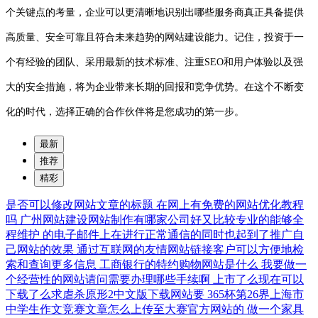
个关键点的考量，企业可以更清晰地识别出哪些服务商真正具备提供
高质量、安全可靠且符合未来趋势的网站建设能力。记住，投资于一
个有经验的团队、采用最新的技术标准、注重SEO和用户体验以及强
大的安全措施，将为企业带来长期的回报和竞争优势。在这个不断变
化的时代，选择正确的合作伙伴将是您成功的第一步。
最新
推荐
精彩
是否可以修改网站文章的标题
在网上有免费的网站优化教程
吗
广州网站建设网站制作有哪家公司好又比较专业的能够全
程维护
的电子邮件上在进行正常通信的同时也起到了推广自
己网站的效果
通过互联网的友情网站链接客户可以方便地检
索和查询更多信息
工商银行的特约购物网站是什么
我要做一
个经营性的网站请问需要办理哪些手续啊
上市了么现在可以
下载了么求虐杀原形2中文版下载网站要
365杯第26界上海市
中学生作文竞赛文章怎么上传至大赛官方网站的
做一个家具