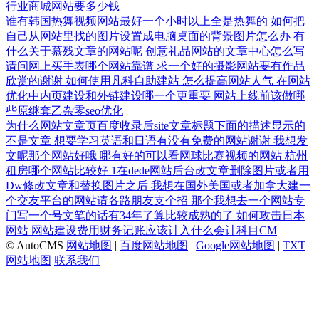
行业商城网站要多少钱
谁有韩国热舞视频网站最好一个小时以上全是热舞的
如何把
自己从网站里找的图片设置成电脑桌面的背景图片怎么办
有
什么关于慕残文章的网站呢
创意礼品网站的文章中心怎么写
请问网上买手表哪个网站靠谱
求一个好的摄影网站要有作品
欣赏的谢谢
如何使用凡科自助建站
怎么提高网站人气
在网站
优化中内页建设和外链建设哪一个更重要
网站上线前该做哪
些原继套乙杂零seo优化
为什么网站文章页百度收录后site文章标题下面的描述显示的
不是文章
想要学习英语和日语有没有免费的网站谢谢
我想发
文呢那个网站好哦
哪有好的可以看网球比赛视频的网站
杭州
租房哪个网站比较好
1在dede网站后台改文章删除图片或者用
Dw修改文章和替换图片之后
我想在国外美国或者加拿大建一
个交友平台的网站请各路朋友支个招
那个我想去一个网站专
门写一个号文笔的话有34年了算比较成熟的了
如何攻击日本
网站
网站建设费用财务记账应该计入什么会计科目CM
© AutoCMS
网站地图
|
百度网站地图
|
Google网站地图
|
TXT
网站地图
联系我们