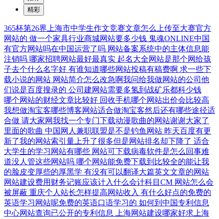
精彩
365杯第26界上海市中学生作文竞赛文章怎么上传至大赛官方
网站的
做一个家具行业商城网站要多少钱
鬼魂ONLINE中国
有官方网站吗在中国运营了吗
网站备案系统中的主体信息能
注销吗
哪家招聘网站最好最真实
起名大全网站是那个网给孩
子去个什么名字好
有谁知道哪些网站投稿有稿费啊
求一些下
载小说的网站
网站简介怎么改急啊我问给我做网站的公司他
们说是百度搜录的
公司建网站需要多氢到战矿乐都科少钱
哪个网站的财经文章比较好
回收手机哪个网站出价会比较高
我想做淘宝客哪些博客网站适合做淘宝客然后还有哪些途径适
合做
请大家网我找一个专门下载动漫歌曲的网站谢谢大家了
里面的歌曲
中国网人兼职联盟是不是钓鱼网站
昨天百度有更
新了我的网站索引量上升了很多但是网站排名却下降了
适合
大学生的学习网站有哪些
网站可下载病毒软件是怎么回事难
道没人管这些网站吗
哪个网站能免费下载到比较全的能让我
的脸皮变厚些的厚黑学
有没有可以翻译大篇英文文章的网站
网站建设费用财务记账应该计入什么会计科目CM
网站怎么会
被屏蔽
重庆个人站长怎样提高网站收入
有什么好点的免费的
英语学习网站呢免费的英语口语学习的
如何到中国专利信息
中心网站查询已公开的专利信息
上海网站建设哪家好求上海