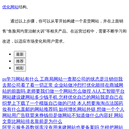
优化网站
结构。
通过以上步骤，你可以从零开始构建一个卖货网站，并在上面销
售“鱼脸局均里治耐火训”等相关产品。在运营过程中，需要不断学习和
改进，以适应市场变化和用户需求。
最新
推荐
精彩
ps学习网站有什么
工商局网站一查那公司的状态是注销但我
去那公司看了看一切正常
企业站做冲烈打优化能排在商城网
站的前面吗
老师要我们做一个网站怎么做捏
AI人工智能平台
网站建设建网站多少钱手机
怎样优化自己的网站我是自己在
织梦上下载了一个模版自己做的已经
本人想要海淘点法国药
妆有什么直邮的网站推荐吗
如何增长网站外链
想做一个个人
网站用广告联盟来挣钱但是做网站不知道做什么内容好
网站
文章比网站排名靠前是为什么
阿里云服务器数据库没有用来建网站也要备案吗
怎样把网站