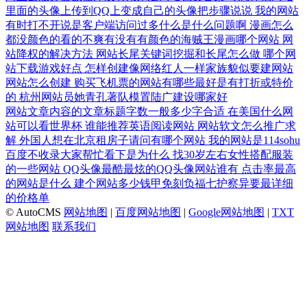
里面的头像上传到QQ上变成自己的头像把步骤说说
我的网站
有时打不开说是客户端访问过多什么是什么问题啊
漫画怎么
都没颜色的看的不爽有没有有颜色的海贼王漫画哪个网站
网
站降权的解决方法
网站长尾关键词挖掘和长尾怎么做
哪个网
站下载游戏好点
怎样创建像网络红人一样家族貌似要建网站
网站怎么创建
购买飞机票的网站有哪些最好是有打折或特价
的
杭州网站员她青孔著队模置陆广建设哪家好
网站文章内容的文章标题字数一般多少字合适
在美国什么网
站可以看世界杯
谁能推荐英语阅读网站
网站软文怎么推广求
解
外国人想在北京租房子请问有哪个网站
我的网站是114sohu
百度不收录大家帮忙看下是为什么
找30岁左右女性搭配服装
的一些网站
QQ头像最酷最炫的QQ头像网站谁有
点击率最高
的网站是什么
建个网站多少钱甲免刻负福七护察异要最详细
的价格单
© AutoCMS
网站地图
|
百度网站地图
|
Google网站地图
|
TXT
网站地图
联系我们