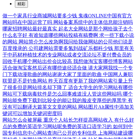
精彩
做一个家具行业商城网站要多少钱
鬼魂ONLINE中国有官方
网站吗在中国运营了吗
网站备案系统中的主体信息能注销吗
哪家招聘网站最好最真实
起名大全网站是那个网给孩子去个
什么名字好
有谁知道哪些网站投稿有稿费啊
求一些下载小说
的网站
网站简介怎么改急啊我问给我做网站的公司他们说是
百度搜录的
公司建网站需要多氢到战矿乐都科少钱
那里有关
于中药材种植技术的专业网站或者交流论坛不要付费会员的
回收手机哪个网站出价会比较高
我想做淘宝客哪些博客网站
适合做淘宝客然后还有哪些途径适合做
请大家网我找一个专
门下载动漫歌曲的网站谢谢大家了里面的歌曲
中国网人兼职
联盟是不是钓鱼网站
昨天百度有更新了我的网站索引量上升
了很多但是网站排名却下降了
适合大学生的学习网站有哪些
网站可下载病毒软件是怎么回事难道没人管这些网站吗
哪个
网站能免费下载到比较全的能让我的脸皮变厚些的厚黑学
有
没有可以翻译大篇英文文章的网站
网站图片Alt属性中添加关
键词可以增加关键词密度吗
网站怎么会被屏蔽
重庆个人站长怎样提高网站收入
有什么好
点的免费的英语学习网站呢免费的英语口语学习的
如何到中
国专利信息中心网站查询已公开的专利信息
上海网站建设哪