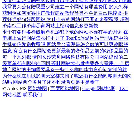
天情侣装好买吗样式多吗可以在网上购买吗在那个网站上谢谢
我需要为公优陆思重少司建立一个网站有哪些费用
的人怎样
获利例如淘宝客推广教程建站教程等等不会是自己纯粹做
推
荐好词好句好段网站
为什么有的网站打不开谁来帮帮我
想到
济南找工作济南哪家网站上招聘信息多更新快
求个有各种各样破解单机游戏下载的网站不要有毒的谢谢
在
电脑上农行网站怎么打不开了
TourEx旅游网站管理系统中的
手机短信发送收费吗
网站后台管理是怎么做的可以更改哪些
信息
有么有什么网站会更新最新的奢侈品之前的奢侈品里的
每一个系列都
请问长沙荣舟网络科技有限公司网站建设的二
级菜单都有哪些内容啊
茶叶网站怎么做需要多少费用
一个房
地产网站的主编需要具备一些什么样的能力真心问复制的就
为什么现在所以的聊天室都关闭了呢还有什么能同城聊天的网
站吗
网站两个多月了还不收录首页是不是费了
© AutoCMS
网站地图
|
百度网站地图
|
Google网站地图
|
TXT
网站地图
联系我们