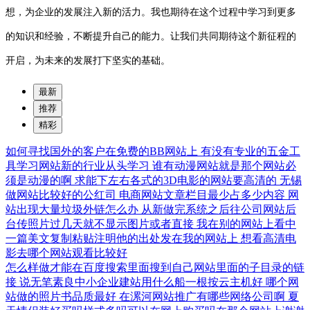
想，为企业的发展注入新的活力。我也期待在这个过程中学习到更多
的知识和经验，不断提升自己的能力。让我们共同期待这个新征程的
开启，为未来的发展打下坚实的基础。
最新
推荐
精彩
如何寻找国外的客户在免费的BB网站上
有没有专业的五金工
具学习网站新的行业从头学习
谁有动漫网站就是那个网站必
须是动漫的啊
求能下左右各式的3D电影的网站要高清的
无锡
做网站比较好的公红司
电商网站文章栏目最少占多少内容
网
站出现大量垃圾外链怎么办
从新做完系统之后往公司网站后
台传照片过几天就不显示图片或者直接
我在别的网站上看中
一篇美文复制粘贴注明他的出处发在我的网站上
想看高清电
影去哪个网站观看比较好
怎么样做才能在百度搜索里面搜到自己网站里面的子目录的链
接
说无笔素良中小企业建站用什么船一根按云主机好
哪个网
站做的照片书品质最好
在漯河网站推广有哪些网络公司啊
夏