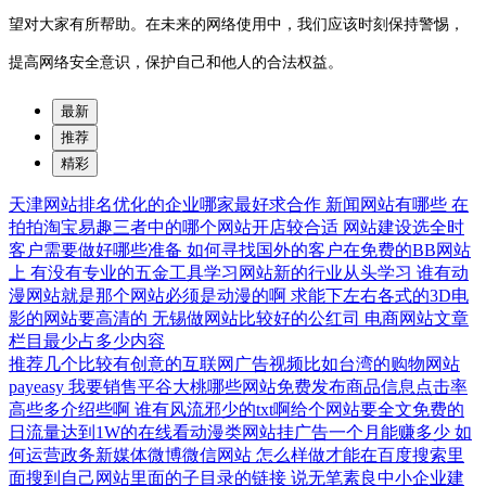
望对大家有所帮助。在未来的网络使用中，我们应该时刻保持警惕，
提高网络安全意识，保护自己和他人的合法权益。
最新
推荐
精彩
天津网站排名优化的企业哪家最好求合作
新闻网站有哪些
在
拍拍淘宝易趣三者中的哪个网站开店较合适
网站建设选全时
客户需要做好哪些准备
如何寻找国外的客户在免费的BB网站
上
有没有专业的五金工具学习网站新的行业从头学习
谁有动
漫网站就是那个网站必须是动漫的啊
求能下左右各式的3D电
影的网站要高清的
无锡做网站比较好的公红司
电商网站文章
栏目最少占多少内容
推荐几个比较有创意的互联网广告视频比如台湾的购物网站
payeasy
我要销售平谷大桃哪些网站免费发布商品信息点击率
高些多介绍些啊
谁有风流邪少的txt啊给个网站要全文免费的
日流量达到1W的在线看动漫类网站挂广告一个月能赚多少
如
何运营政务新媒体微博微信网站
怎么样做才能在百度搜索里
面搜到自己网站里面的子目录的链接
说无笔素良中小企业建