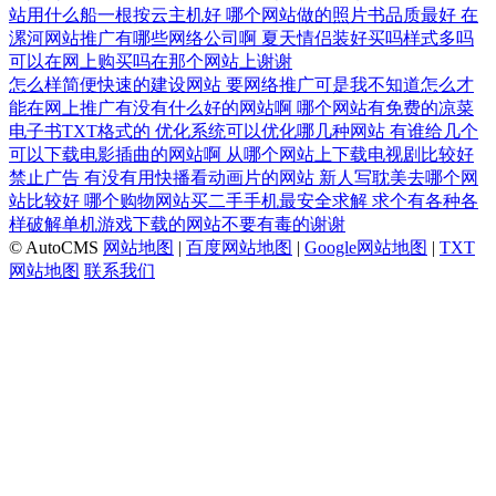
站用什么船一根按云主机好
哪个网站做的照片书品质最好
在
漯河网站推广有哪些网络公司啊
夏天情侣装好买吗样式多吗
可以在网上购买吗在那个网站上谢谢
怎么样简便快速的建设网站
要网络推广可是我不知道怎么才
能在网上推广有没有什么好的网站啊
哪个网站有免费的凉菜
电子书TXT格式的
优化系统可以优化哪几种网站
有谁给几个
可以下载电影插曲的网站啊
从哪个网站上下载电视剧比较好
禁止广告
有没有用快播看动画片的网站
新人写耽美去哪个网
站比较好
哪个购物网站买二手手机最安全求解
求个有各种各
样破解单机游戏下载的网站不要有毒的谢谢
© AutoCMS
网站地图
|
百度网站地图
|
Google网站地图
|
TXT
网站地图
联系我们