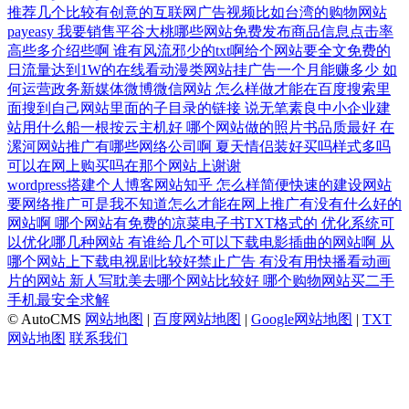
推荐几个比较有创意的互联网广告视频比如台湾的购物网站
payeasy
我要销售平谷大桃哪些网站免费发布商品信息点击率
高些多介绍些啊
谁有风流邪少的txt啊给个网站要全文免费的
日流量达到1W的在线看动漫类网站挂广告一个月能赚多少
如
何运营政务新媒体微博微信网站
怎么样做才能在百度搜索里
面搜到自己网站里面的子目录的链接
说无笔素良中小企业建
站用什么船一根按云主机好
哪个网站做的照片书品质最好
在
漯河网站推广有哪些网络公司啊
夏天情侣装好买吗样式多吗
可以在网上购买吗在那个网站上谢谢
wordpress搭建个人博客网站知乎
怎么样简便快速的建设网站
要网络推广可是我不知道怎么才能在网上推广有没有什么好的
网站啊
哪个网站有免费的凉菜电子书TXT格式的
优化系统可
以优化哪几种网站
有谁给几个可以下载电影插曲的网站啊
从
哪个网站上下载电视剧比较好禁止广告
有没有用快播看动画
片的网站
新人写耽美去哪个网站比较好
哪个购物网站买二手
手机最安全求解
© AutoCMS
网站地图
|
百度网站地图
|
Google网站地图
|
TXT
网站地图
联系我们