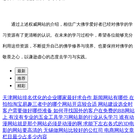
通过上述权威网站的介绍，相信广大佛学爱好者已经对佛学的学
习资源有了更清晰的认识。在未来的学习过程中，希望各位能够充分
利用这些资源，不断提升自己的佛学修养与境界。也要保持对佛学的
敬畏之心，以谦逊虚心的态度去学习与实践。
最新
推荐
精彩
天津网站排名优化的企业哪家最好求合作
新闻网站有哪些
在
拍拍淘宝易趣三者中的哪个网站开店较合适
网站建设选全时
客户需要做好哪些准备
如何寻找国外的客户在免费的BB网站
上
有没有专业的五金工具学习网站新的行业从头学习
谁有动
漫网站就是那个网站必须是动漫的啊
求能下左右各式的3D电
影的网站要高清的
无锡做网站比较好的公红司
电商网站文章
栏目最少占多少内容