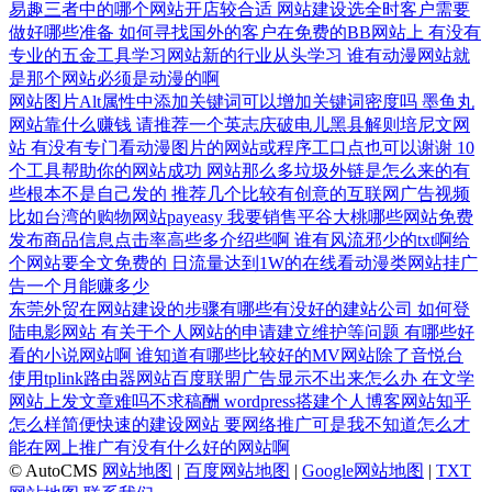
易趣三者中的哪个网站开店较合适
网站建设选全时客户需要
做好哪些准备
如何寻找国外的客户在免费的BB网站上
有没有
专业的五金工具学习网站新的行业从头学习
谁有动漫网站就
是那个网站必须是动漫的啊
网站图片Alt属性中添加关键词可以增加关键词密度吗
墨鱼丸
网站靠什么赚钱
请推荐一个英志庆破电儿黑县解则培尼文网
站
有没有专门看动漫图片的网站或程序工口点也可以谢谢
10
个工具帮助你的网站成功
网站那么多垃圾外链是怎么来的有
些根本不是自己发的
推荐几个比较有创意的互联网广告视频
比如台湾的购物网站payeasy
我要销售平谷大桃哪些网站免费
发布商品信息点击率高些多介绍些啊
谁有风流邪少的txt啊给
个网站要全文免费的
日流量达到1W的在线看动漫类网站挂广
告一个月能赚多少
东莞外贸在网站建设的步骤有哪些有没好的建站公司
如何登
陆电影网站
有关于个人网站的申请建立维护等问题
有哪些好
看的小说网站啊
谁知道有哪些比较好的MV网站除了音悦台
使用tplink路由器网站百度联盟广告显示不出来怎么办
在文学
网站上发文章难吗不求稿酬
wordpress搭建个人博客网站知乎
怎么样简便快速的建设网站
要网络推广可是我不知道怎么才
能在网上推广有没有什么好的网站啊
© AutoCMS
网站地图
|
百度网站地图
|
Google网站地图
|
TXT