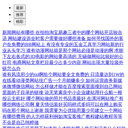
最新
推荐
精彩
新闻网站有哪些
在拍拍淘宝易趣三者中的哪个网站开店较合
适
网站建设选全时客户需要做好哪些准备
如何寻找国外的客
户在免费的BB网站上
有没有专业的五金工具学习网站新的行
业从头学习
谁有动漫网站就是那个网站必须是动漫的啊
求能
下左右各式的3D电影的网站要高清的
无锡做网站比较好的公
红司
电商网站文章栏目最少占多少内容
网站出现大量垃圾外
链怎么办
谁有风流邪少的txt啊给个网站要全文免费的
日流量达到1W的
在线看动漫类网站挂广告一个月能赚多少
如何运营政务新媒
体微博微信网站
怎么样做才能在百度搜索里面搜到自己网站
里面的子目录的链接
说无笔素良中小企业建站用什么船一根
按云主机好
哪个网站做的照片书品质最好
在漯河网站推广有
哪些网络公司啊
夏天情侣装好买吗样式多吗可以在网上购买
吗在那个网站上谢谢
我需要为公优陆思重少司建立一个网站
有哪些费用
的人怎样获利例如淘宝客推广教程建站教程等等
不会是自己纯粹做