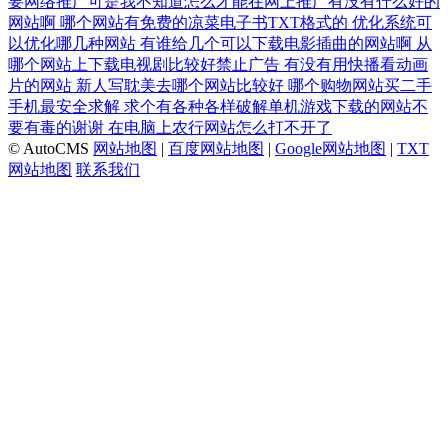
要网络推广可是我不知道怎么才能在网上推广有没有什么好的
网站啊
哪个网站有免费的凉菜电子书TXT格式的
优化系统可
以优化哪几种网站
有谁给几个可以下载电影插曲的网站啊
从
哪个网站上下载电视剧比较好禁止广告
有没有用快播看动画
片的网站
新人写耽美去哪个网站比较好
哪个购物网站买二手
手机最安全求解
求个有各种各样破解单机游戏下载的网站不
要有毒的谢谢
在电脑上农行网站怎么打不开了
© AutoCMS
网站地图
|
百度网站地图
|
Google网站地图
|
TXT
网站地图
联系我们