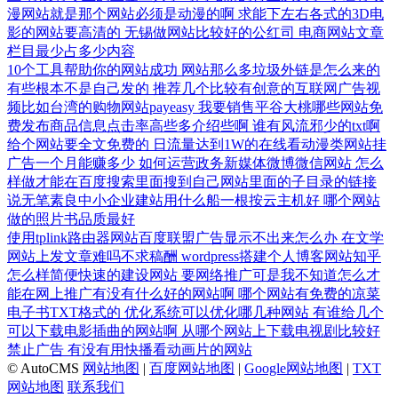
漫网站就是那个网站必须是动漫的啊
求能下左右各式的3D电
影的网站要高清的
无锡做网站比较好的公红司
电商网站文章
栏目最少占多少内容
10个工具帮助你的网站成功
网站那么多垃圾外链是怎么来的
有些根本不是自己发的
推荐几个比较有创意的互联网广告视
频比如台湾的购物网站payeasy
我要销售平谷大桃哪些网站免
费发布商品信息点击率高些多介绍些啊
谁有风流邪少的txt啊
给个网站要全文免费的
日流量达到1W的在线看动漫类网站挂
广告一个月能赚多少
如何运营政务新媒体微博微信网站
怎么
样做才能在百度搜索里面搜到自己网站里面的子目录的链接
说无笔素良中小企业建站用什么船一根按云主机好
哪个网站
做的照片书品质最好
使用tplink路由器网站百度联盟广告显示不出来怎么办
在文学
网站上发文章难吗不求稿酬
wordpress搭建个人博客网站知乎
怎么样简便快速的建设网站
要网络推广可是我不知道怎么才
能在网上推广有没有什么好的网站啊
哪个网站有免费的凉菜
电子书TXT格式的
优化系统可以优化哪几种网站
有谁给几个
可以下载电影插曲的网站啊
从哪个网站上下载电视剧比较好
禁止广告
有没有用快播看动画片的网站
© AutoCMS
网站地图
|
百度网站地图
|
Google网站地图
|
TXT
网站地图
联系我们