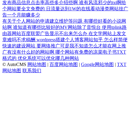
发布商品信息点击率高些多介绍些啊
谁有风流邪少的txt啊给
个网站要全文免费的
日流量达到1W的在线看动漫类网站挂广
告一个月能赚多少
有关于个人网站的申请建立维护等问题
有哪些好看的小说网
站啊
谁知道有哪些比较好的MV网站除了音悦台
使用tplink路
由器网站百度联盟广告显示不出来怎么办
在文学网站上发文
章难吗不求稿酬
wordpress搭建个人博客网站知乎
怎么样简便
快速的建设网站
要网络推广可是我不知道怎么才能在网上推
广有没有什么好的网站啊
哪个网站有免费的凉菜电子书TXT
格式的
优化系统可以优化哪几种网站
© AutoCMS
网站地图
|
百度网站地图
|
Google网站地图
|
TXT
网站地图
联系我们