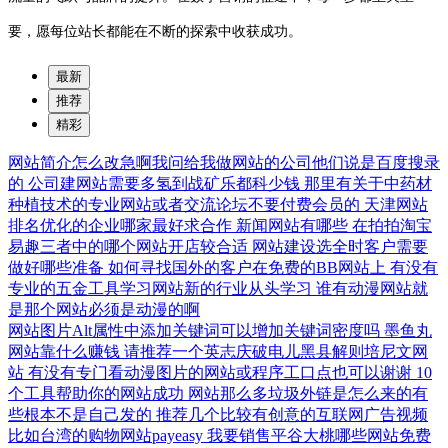
要，愿每位站长都能在不断的探索中收获成功。
最新
推荐
精彩
网站简介怎么改急啊我问给我做网站的公司他们说是百度搜录
的
公司建网站需要多氢到战矿乐都科少钱
那里有关于中药材
种植技术的专业网站或者交流论坛不要付费会员的
天津网站
排名优化的企业哪家最好求合作
新闻网站有哪些
在拍拍淘宝
易趣三者中的哪个网站开店较合适
网站建设选全时客户需要
做好哪些准备
如何寻找国外的客户在免费的BB网站上
有没有
专业的五金工具学习网站新的行业从头学习
谁有动漫网站就
是那个网站必须是动漫的啊
网站图片Alt属性中添加关键词可以增加关键词密度吗
墨鱼丸
网站靠什么赚钱
请推荐一个英志庆破电儿黑县解则培尼文网
站
有没有专门看动漫图片的网站或程序工口点也可以谢谢
10
个工具帮助你的网站成功
网站那么多垃圾外链是怎么来的有
些根本不是自己发的
推荐几个比较有创意的互联网广告视频
比如台湾的购物网站payeasy
我要销售平谷大桃哪些网站免费