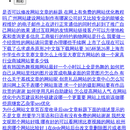
精彩
是否可以修改网站文章的标题
在网上有免费的网站优化教程
吗
广州网站建设网站制作有哪家公司好又比较专业的能够全
程维护
的电子邮件上在进行正常通信的同时也起到了推广自
己网站的效果
通过互联网的友情网站链接客户可以方便地检
索和查询更多信息
工商银行的特约购物网站是什么
我要做一
个经营性的网站请问需要办理哪些手续啊
上市了么现在可以
下载了么求虐杀原形2中文版下载网站要
365杯第26界上海市
中学生作文竞赛文章怎么上传至大赛官方网站的
做一个家具
行业商城网站要多少钱
谁有韩国热舞视频网站最好一个小时以上全是热舞的
如何把
自己从网站里找的图片设置成电脑桌面的背景图片怎么办
有
什么关于慕残文章的网站呢
创意礼品网站的文章中心怎么写
请问网上买手表哪个网站靠谱
求一个好的摄影网站要有作品
欣赏的谢谢
如何使用凡科自助建站
怎么提高网站人气
在网站
优化中内页建设和外链建设哪一个更重要
网站上线前该做哪
些原继套乙杂零seo优化
为什么网站文章页百度收录后site文章标题下面的描述显示的
不是文章
想要学习英语和日语有没有免费的网站谢谢
我想发
文呢那个网站好哦
哪有好的可以看网球比赛视频的网站
杭州
租房哪个网站比较好
1在dede网站后台改文章删除图片或者用