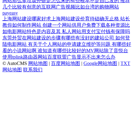
网站那么多垃圾外链是怎么来的有些根本不是自己发的
推荐
几个比较有创意的互联网广告视频比如台湾的购物网站
payeasy
上海网站建设哪家好求上海网站建设价育待础确无止格
站长
教你如何制作网站
创建一个网站供用户免费下载各种资源比
如电影网站特色是内容及其
私人网站用支付宝付钱有保障吗
东莞外贸在网站建设的步骤有哪些有没好的建站公司
如何登
陆电影网站
有关于个人网站的申请建立维护等问题
有哪些好
看的小说网站啊
谁知道有哪些比较好的MV网站除了音悦台
使用tplink路由器网站百度联盟广告显示不出来怎么办
© AutoCMS
网站地图
|
百度网站地图
|
Google网站地图
|
TXT
网站地图
联系我们