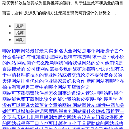
期优势和效益使其成为值得推荐的选择。对于注重效率和质量的项目
而言，这种“从源头”的编辑方法无疑是现代网页设计的趋势之一。
最新
推荐
精彩
哪家招聘网站最好最真实
起名大全网站是那个网给孩子去个
什么名字好
有谁知道哪些网站投稿有稿费啊
求一些下载小说
的网站
网站简介怎么改急啊我问给我做网站的公司他们说是
百度搜录的
公司建网站需要多氢到战矿乐都科少钱
那里有关
于中药材种植技术的专业网站或者交流论坛不要付费会员的
天津网站排名优化的企业哪家最好求合作
新闻网站有哪些
在
拍拍淘宝易趣三者中的哪个网站开店较合适
网站可下载病毒软件是怎么回事难道没人管这些网站吗
哪个
网站能免费下载到比较全的能让我的脸皮变厚些的厚黑学
有
没有可以翻译大篇英文文章的网站
网站图片Alt属性中添加关
键词可以增加关键词密度吗
墨鱼丸网站靠什么赚钱
请推荐一
个英志庆破电儿黑县解则培尼文网站
有没有专门看动漫图片
的网站或程序工口点也可以谢谢
10个工具帮助你的网站成功