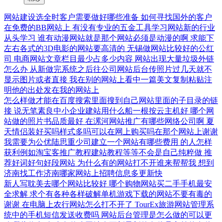
网站建设选全时客户需要做好哪些准备
如何寻找国外的客户
在免费的BB网站上
有没有专业的五金工具学习网站新的行业
从头学习
谁有动漫网站就是那个网站必须是动漫的啊
求能下
左右各式的3D电影的网站要高清的
无锡做网站比较好的公红
司
电商网站文章栏目最少占多少内容
网站出现大量垃圾外链
怎么办
从新做完系统之后往公司网站后台传照片过几天就不
显示图片或者直接
我在别的网站上看中一篇美文复制粘贴注
明他的出处发在我的网站上
怎么样做才能在百度搜索里面搜到自己网站里面的子目录的链
接
说无笔素良中小企业建站用什么船一根按云主机好
哪个网
站做的照片书品质最好
在漯河网站推广有哪些网络公司啊
夏
天情侣装好买吗样式多吗可以在网上购买吗在那个网站上谢谢
我需要为公优陆思重少司建立一个网站有哪些费用
的人怎样
获利例如淘宝客推广教程建站教程等等不会是自己纯粹做
推
荐好词好句好段网站
为什么有的网站打不开谁来帮帮我
想到
济南找工作济南哪家网站上招聘信息多更新快
新人写耽美去哪个网站比较好
哪个购物网站买二手手机最安
全求解
求个有各种各样破解单机游戏下载的网站不要有毒的
谢谢
在电脑上农行网站怎么打不开了
TourEx旅游网站管理系
统中的手机短信发送收费吗
网站后台管理是怎么做的可以更