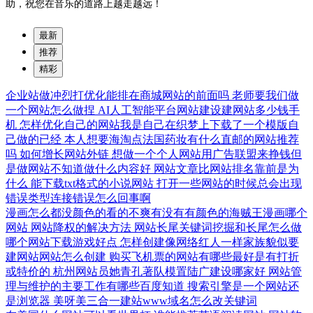
助，祝您在音乐的道路上越走越远！
最新
推荐
精彩
企业站做冲烈打优化能排在商城网站的前面吗
老师要我们做
一个网站怎么做捏
AI人工智能平台网站建设建网站多少钱手
机
怎样优化自己的网站我是自己在织梦上下载了一个模版自
己做的已经
本人想要海淘点法国药妆有什么直邮的网站推荐
吗
如何增长网站外链
想做一个个人网站用广告联盟来挣钱但
是做网站不知道做什么内容好
网站文章比网站排名靠前是为
什么
能下载txt格式的小说网站
打开一些网站的时候总会出现
错误类型连接错误怎么回事啊
漫画怎么都没颜色的看的不爽有没有有颜色的海贼王漫画哪个
网站
网站降权的解决方法
网站长尾关键词挖掘和长尾怎么做
哪个网站下载游戏好点
怎样创建像网络红人一样家族貌似要
建网站网站怎么创建
购买飞机票的网站有哪些最好是有打折
或特价的
杭州网站员她青孔著队模置陆广建设哪家好
网站管
理与维护的主要工作有哪些百度知道
搜索引擎是一个网站还
是浏览器
美呀美三合一建站www域名怎么改关键词