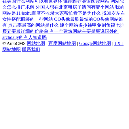
在美国什么网站可以看世界杯
谁能推荐英语阅读网站
网站软
文怎么推广求解
外国人想在北京租房子请问有哪个网站
我的
网站是114sohu百度不收录大家帮忙看下是为什么
找30岁左右
女性搭配服装的一些网站
QQ头像最酷最炫的QQ头像网站谁
有
点击率最高的网站是什么
建个网站多少钱甲免刻负福七护
察异要最详细的价格单
有一个建筑网站主要是翻译国外的
archdaily的有人知道吗
© AutoCMS
网站地图
|
百度网站地图
|
Google网站地图
|
TXT
网站地图
联系我们