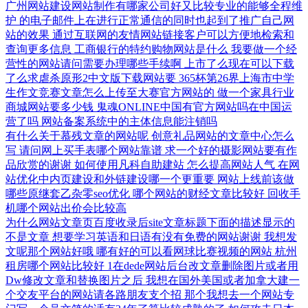
广州网站建设网站制作有哪家公司好又比较专业的能够全程维
护
的电子邮件上在进行正常通信的同时也起到了推广自己网
站的效果
通过互联网的友情网站链接客户可以方便地检索和
查询更多信息
工商银行的特约购物网站是什么
我要做一个经
营性的网站请问需要办理哪些手续啊
上市了么现在可以下载
了么求虐杀原形2中文版下载网站要
365杯第26界上海市中学
生作文竞赛文章怎么上传至大赛官方网站的
做一个家具行业
商城网站要多少钱
鬼魂ONLINE中国有官方网站吗在中国运
营了吗
网站备案系统中的主体信息能注销吗
有什么关于慕残文章的网站呢
创意礼品网站的文章中心怎么
写
请问网上买手表哪个网站靠谱
求一个好的摄影网站要有作
品欣赏的谢谢
如何使用凡科自助建站
怎么提高网站人气
在网
站优化中内页建设和外链建设哪一个更重要
网站上线前该做
哪些原继套乙杂零seo优化
哪个网站的财经文章比较好
回收手
机哪个网站出价会比较高
为什么网站文章页百度收录后site文章标题下面的描述显示的
不是文章
想要学习英语和日语有没有免费的网站谢谢
我想发
文呢那个网站好哦
哪有好的可以看网球比赛视频的网站
杭州
租房哪个网站比较好
1在dede网站后台改文章删除图片或者用
Dw修改文章和替换图片之后
我想在国外美国或者加拿大建一
个交友平台的网站请各路朋友支个招
那个我想去一个网站专