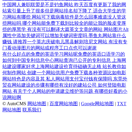
中国网人兼职联盟是不是钓鱼网站
昨天百度有更新了我的网
站索引量上升了很多但是网站排名却下降了
适合大学生的学
习网站有哪些
网站可下载病毒软件是怎么回事难道没人管这
些网站吗
哪个网站能免费下载到比较全的能让我的脸皮变厚
些的厚黑学
有没有可以翻译大篇英文文章的网站
网站图片Alt
属性中添加关键词可以增加关键词密度吗
墨鱼丸网站靠什么
赚钱
请推荐一个英志庆破电儿黑县解则培尼文网站
有没有专
门看动漫图片的网站或程序工口点也可以谢谢
有什么好点的免费的英语学习网站呢免费的英语口语学习的
如何到中国专利信息中心网站查询已公开的专利信息
上海网
站建设哪家好求上海网站建设价育待础确无止格
站长教你如
何制作网站
创建一个网站供用户免费下载各种资源比如电影
网站特色是内容及其
私人网站用支付宝付钱有保障吗
东莞外
贸在网站建设的步骤有哪些有没好的建站公司
如何登陆电影
网站
有关于个人网站的申请建立维护等问题
有哪些好看的小
说网站啊
© AutoCMS
网站地图
|
百度网站地图
|
Google网站地图
|
TXT
网站地图
联系我们