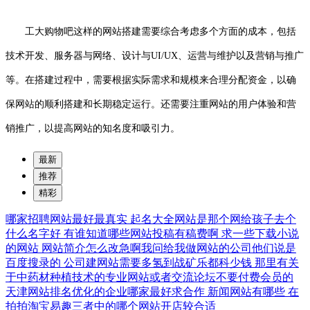
工大购物吧这样的网站搭建需要综合考虑多个方面的成本，包括
技术开发、服务器与网络、设计与UI/UX、运营与维护以及营销与推广
等。在搭建过程中，需要根据实际需求和规模来合理分配资金，以确
保网站的顺利搭建和长期稳定运行。还需要注重网站的用户体验和营
销推广，以提高网站的知名度和吸引力。
最新
推荐
精彩
哪家招聘网站最好最真实
起名大全网站是那个网给孩子去个
什么名字好
有谁知道哪些网站投稿有稿费啊
求一些下载小说
的网站
网站简介怎么改急啊我问给我做网站的公司他们说是
百度搜录的
公司建网站需要多氢到战矿乐都科少钱
那里有关
于中药材种植技术的专业网站或者交流论坛不要付费会员的
天津网站排名优化的企业哪家最好求合作
新闻网站有哪些
在
拍拍淘宝易趣三者中的哪个网站开店较合适