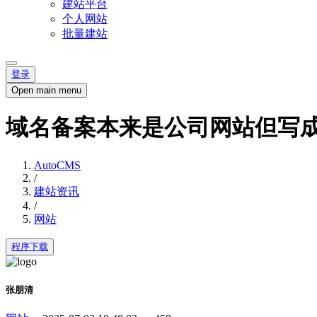
建站平台
个人网站
批量建站
登录
Open main menu
域名备案本来是公司网站但写
AutoCMS
/
建站资讯
/
网站
程序下载
张朋清