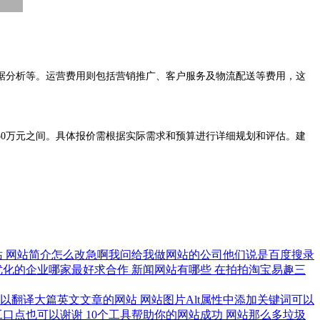
分析等。运营费用则包括营销推广、客户服务及物流配送等费用，这
至50万元之间。具体报价需根据实际需求和预算进行详细规划和评估。建
站
网站简介怎么改急啊我问给我做网站的公司他们说是百度搜录
优化的企业哪家最好求合作
新闻网站有哪些
在拍拍淘宝易趣三
可以翻译大篇英文文章的网站
网站图片Alt属性中添加关键词可以
工口点也可以谢谢
10个工具帮助你的网站成功
网站那么多垃圾