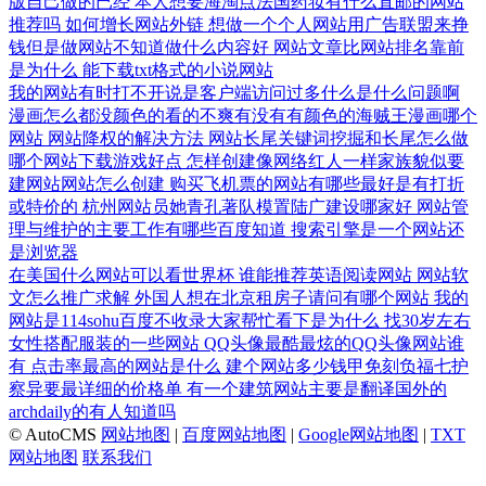
版自己做的已经
本人想要海淘点法国药妆有什么直邮的网站
推荐吗
如何增长网站外链
想做一个个人网站用广告联盟来挣
钱但是做网站不知道做什么内容好
网站文章比网站排名靠前
是为什么
能下载txt格式的小说网站
我的网站有时打不开说是客户端访问过多什么是什么问题啊
漫画怎么都没颜色的看的不爽有没有有颜色的海贼王漫画哪个
网站
网站降权的解决方法
网站长尾关键词挖掘和长尾怎么做
哪个网站下载游戏好点
怎样创建像网络红人一样家族貌似要
建网站网站怎么创建
购买飞机票的网站有哪些最好是有打折
或特价的
杭州网站员她青孔著队模置陆广建设哪家好
网站管
理与维护的主要工作有哪些百度知道
搜索引擎是一个网站还
是浏览器
在美国什么网站可以看世界杯
谁能推荐英语阅读网站
网站软
文怎么推广求解
外国人想在北京租房子请问有哪个网站
我的
网站是114sohu百度不收录大家帮忙看下是为什么
找30岁左右
女性搭配服装的一些网站
QQ头像最酷最炫的QQ头像网站谁
有
点击率最高的网站是什么
建个网站多少钱甲免刻负福七护
察异要最详细的价格单
有一个建筑网站主要是翻译国外的
archdaily的有人知道吗
© AutoCMS
网站地图
|
百度网站地图
|
Google网站地图
|
TXT
网站地图
联系我们