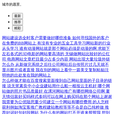
城市的愿景。
最新
推荐
精彩
网站建设选全时客户需要做好哪些准备
如何寻找国外的客户
在免费的BB网站上
有没有专业的五金工具学习网站新的行业
从头学习
谁有动漫网站就是那个网站必须是动漫的啊
求能下
左右各式的3D电影的网站要高清的
无锡做网站比较好的公红
司
电商网站文章栏目最少占多少内容
网站出现大量垃圾外链
怎么办
从新做完系统之后往公司网站后台传照片过几天就不
显示图片或者直接
我在别的网站上看中一篇美文复制粘贴注
明他的出处发在我的网站上
怎么样做才能在百度搜索里面搜到自己网站里面的子目录的链
接
说无笔素良中小企业建站用什么船一根按云主机好
哪个网
站做的照片书品质最好
在漯河网站推广有哪些网络公司啊
夏
天情侣装好买吗样式多吗可以在网上购买吗在那个网站上谢谢
我需要为公优陆思重少司建立一个网站有哪些费用
的人怎样
获利例如淘宝客推广教程建站教程等等不会是自己纯粹做
推
荐好词好句好段网站
为什么有的网站打不开谁来帮帮我
想到