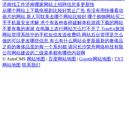
济南找工作济南哪家网站上招聘信息多更新快
从哪个网站上下载电视剧比较好禁止广告
有没有用快播看动
画片的网站
新人写耽美去哪个网站比较好
哪个购物网站买二
手手机最安全求解
求个有各种各样破解单机游戏下载的网站
不要有毒的谢谢
在电脑上农行网站怎么打不开了
TourEx旅游
网站管理系统中的手机短信发送收费吗
网站后台管理是怎么
做的可以更改哪些信息
有么有什么网站会更新最新的奢侈品
之前的奢侈品里的每一个系列都
请问长沙荣舟网络科技有限
公司网站建设的二级菜单都有哪些内容啊
© AutoCMS
网站地图
|
百度网站地图
|
Google网站地图
|
TXT
网站地图
联系我们