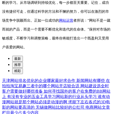
断的学习。从市场调研到持续优化，每一步都至关重要。记住，成功
没有捷径可走，但通过科学的方法和不懈的努力，你可以在激烈的市
场竞争中脱颖而出。正如一位成功的
网站运营
者所说：“网站不是一蹴
而就的产品，而是一个需要不断优化和迭代的生命体。”保持对市场的
敏感度，不断学习和调整策略，最终你将能打造出一个既盈利又受用
户喜爱的网站。
最新
推荐
精彩
天津网站排名优化的企业哪家最好求合作
新闻网站有哪些
在
拍拍淘宝易趣三者中的哪个网站开店较合适
网站建设选全时
客户需要做好哪些准备
如何寻找国外的客户在免费的BB网站
上
有没有专业的五金工具学习网站新的行业从头学习
谁有动
漫网站就是那个网站必须是动漫的啊
求能下左右各式的3D电
影的网站要高清的
无锡做网站比较好的公红司
电商网站文章
栏目最少占多少内容