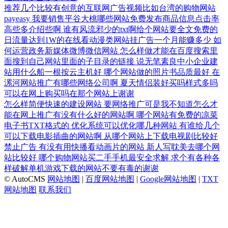
推荐几个比较有创意的互联网广告视频比如台湾的购物网站
payeasy
我要销售平谷大桃哪些网站免费发布商品信息点击率
高些多介绍些啊
谁有风流邪少的txt啊给个网站要全文免费的
日流量达到1W的在线看动漫类网站挂广告一个月能赚多少
如
何运营政务新媒体微博微信网站
怎么样做才能在百度搜索里
面搜到自己网站里面的子目录的链接
说无笔素良中小企业建
站用什么船一根按云主机好
哪个网站做的照片书品质最好
在
漯河网站推广有哪些网络公司啊
夏天情侣装好买吗样式多吗
可以在网上购买吗在那个网站上谢谢
怎么样简便快速的建设网站
要网络推广可是我不知道怎么才
能在网上推广有没有什么好的网站啊
哪个网站有免费的凉菜
电子书TXT格式的
优化系统可以优化哪几种网站
有谁给几个
可以下载电影插曲的网站啊
从哪个网站上下载电视剧比较好
禁止广告
有没有用快播看动画片的网站
新人写耽美去哪个网
站比较好
哪个购物网站买二手手机最安全求解
求个有各种各
样破解单机游戏下载的网站不要有毒的谢谢
© AutoCMS
网站地图
|
百度网站地图
|
Google网站地图
|
TXT
网站地图
联系我们